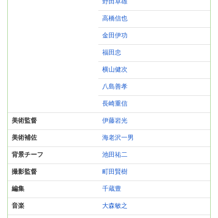
野田卓雄
高橋信也
金田伊功
福田忠
横山健次
八島善孝
長崎重信
美術監督
伊藤岩光
美術補佐
海老沢一男
背景チーフ
池田祐二
撮影監督
町田賢樹
編集
千蔵豊
音楽
大森敏之