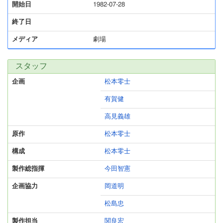
開始日
1982-07-28
終了日
メディア
劇場
スタッフ
企画
松本零士
有賀健
高見義雄
原作
松本零士
構成
松本零士
製作総指揮
今田智憲
企画協力
岡道明
松島忠
製作担当
関良宏