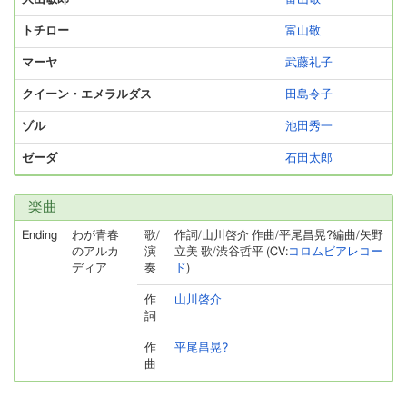
トチロー
富山敬
マーヤ
武藤礼子
クイーン・エメラルダス
田島令子
ゾル
池田秀一
ゼーダ
石田太郎
楽曲
Ending
わが青春
歌/
作詞/山川啓介 作曲/平尾昌晃?編曲/矢野
のアルカ
演
立美 歌/渋谷哲平 (CV:
コロムビアレコー
ディア
奏
ド
)
作
山川啓介
詞
作
平尾昌晃?
曲