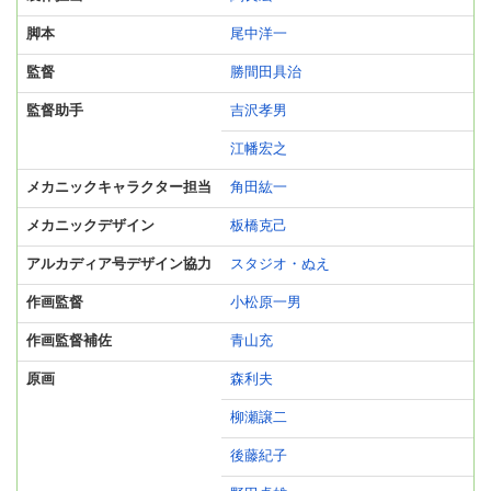
脚本
尾中洋一
監督
勝間田具治
監督助手
吉沢孝男
江幡宏之
メカニックキャラクター担当
角田紘一
メカニックデザイン
板橋克己
アルカディア号デザイン協力
スタジオ・ぬえ
作画監督
小松原一男
作画監督補佐
青山充
原画
森利夫
柳瀬譲二
後藤紀子