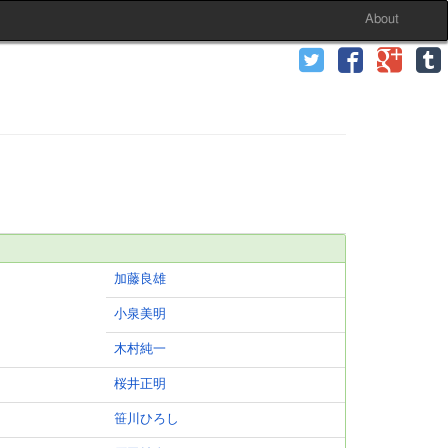
About
加藤良雄
小泉美明
木村純一
桜井正明
笹川ひろし