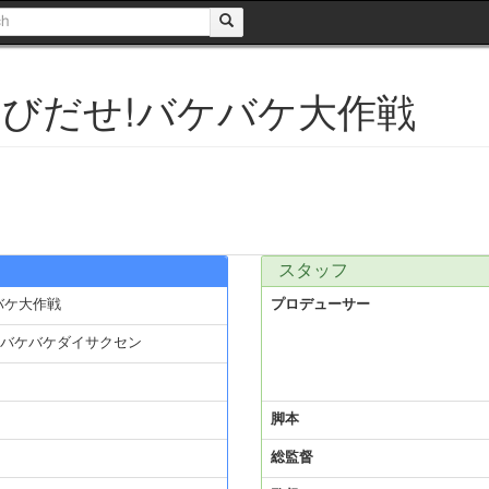
とびだせ!バケバケ大作戦
スタッフ
バケ大作戦
プロデューサー
バケバケダイサクセン
脚本
総監督