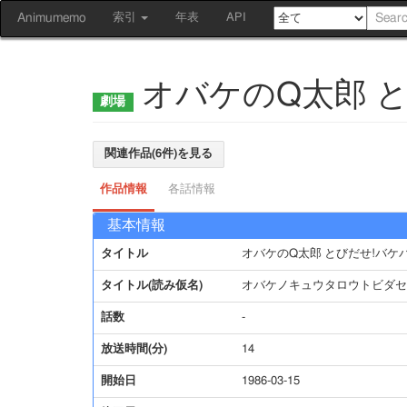
Animumemo
索引
年表
API
オバケのQ太郎 
関連作品(6件)を見る
作品情報
各話情報
基本情報
タイトル
オバケのQ太郎 とびだせ!バケ
タイトル(読み仮名)
オバケノキュウタロウトビダセ
話数
-
放送時間(分)
14
開始日
1986-03-15