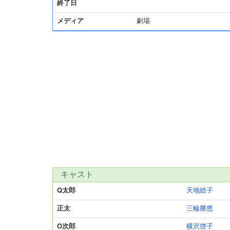
終了日
メディア
劇場
キャスト
Q太郎
天地総子
正太
三輪勝恵
O次郎
横沢啓子