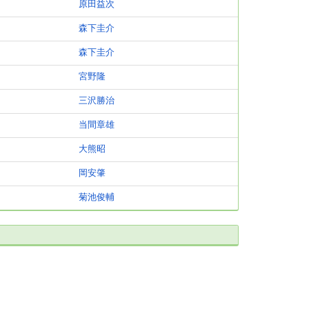
原田益次
森下圭介
森下圭介
宮野隆
三沢勝治
当間章雄
大熊昭
岡安肇
菊池俊輔