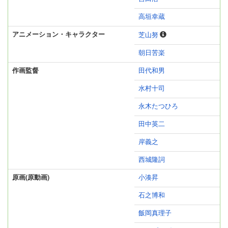
高垣幸蔵
アニメーション・キャラクター
芝山努
朝日苦楽
作画監督
田代和男
水村十司
永木たつひろ
田中英二
岸義之
西城隆詞
原画(原動画)
小湊昇
石之博和
飯岡真理子