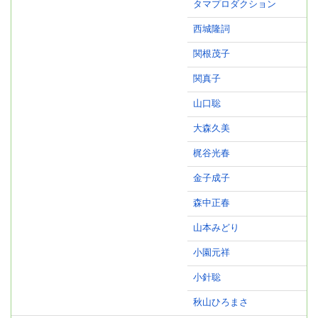
タマプロダクション
西城隆詞
関根茂子
関真子
山口聡
大森久美
梶谷光春
金子成子
森中正春
山本みどり
小園元祥
小針聡
秋山ひろまさ