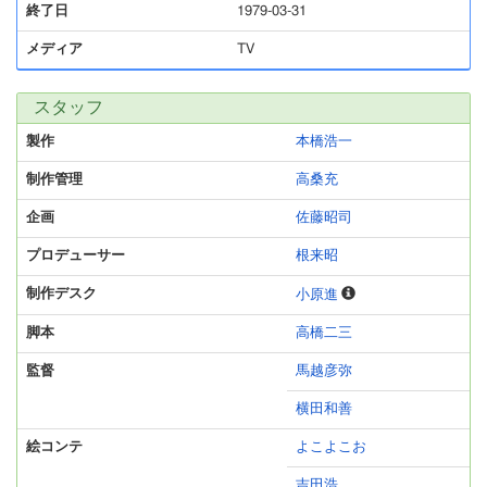
終了日
1979-03-31
メディア
TV
スタッフ
製作
本橋浩一
制作管理
高桑充
企画
佐藤昭司
プロデューサー
根来昭
制作デスク
小原進
脚本
高橋二三
監督
馬越彦弥
横田和善
絵コンテ
よこよこお
吉田浩