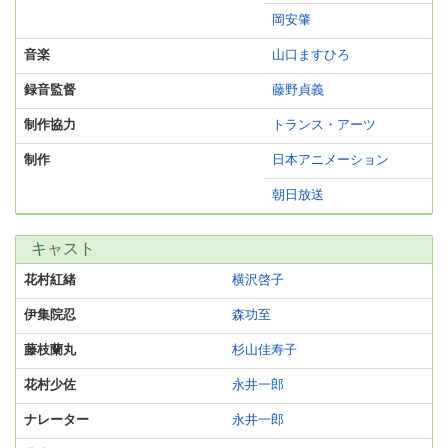
岡安肇
音楽
山口ますひろ
録音監督
藤野貞義
制作協力
トランス・アーツ
制作
日本アニメーション
朝日放送
キャスト
花村紅緒
横沢啓子
伊集院忍
森功至
藤枝蘭丸
杉山佳寿子
花村少佐
永井一郎
ナレーター
永井一郎