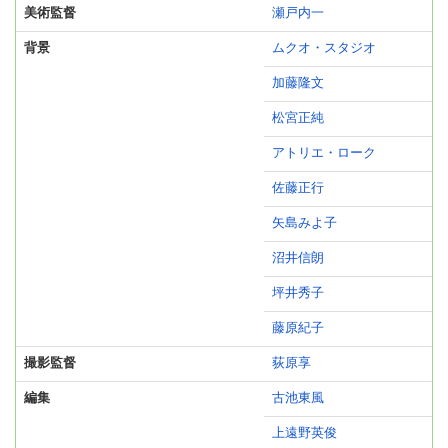
美術監督
瀬戸内一
背景
ムクオ・スタジオ
加藤隆文
松宮正純
アトリエ・ローク
佐藤正行
矢島みよ子
沼井信朗
坪井秀子
藤原紀子
撮影監督
荻原享
編集
古池東風
上遠野英俊