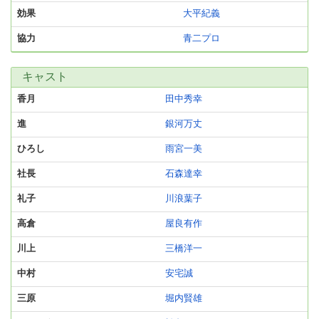
効果
大平紀義
協力
青二プロ
キャスト
香月
田中秀幸
進
銀河万丈
ひろし
雨宮一美
社長
石森達幸
礼子
川浪葉子
高倉
屋良有作
川上
三橋洋一
中村
安宅誠
三原
堀内賢雄