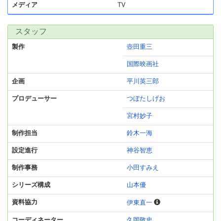
メディア
TV
スタッフ
製作
壺田重三
国際映画社
企画
平川英三郎
プロデューサー
つぼたしげお
宮村妙子
制作担当
鈴木一海
設定進行
神谷智恵
制作事務
小田すみえ
シリーズ構成
山本優
資料協力
伊東直一
コーディネーター
久岡敬史