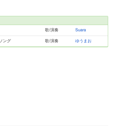
歌/演奏
Suara
ソング
歌/演奏
ゆうまお