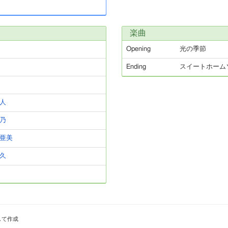
楽曲
Opening
光の季節
Ending
スイートホーム
人
乃
亜美
久
して作成