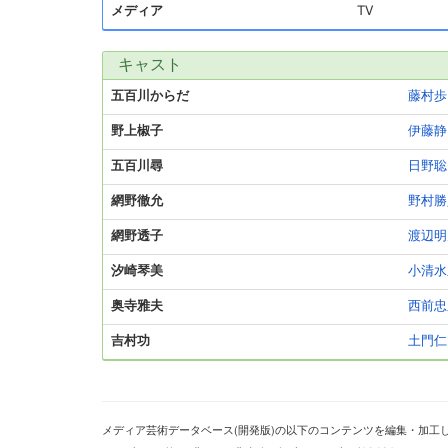
メディア
TV
キャスト
五百川からだ
藤村歩
野上椒子
伊藤静
五百川尋
日野聡
網野徹允
野村勝
網野透子
渡辺明
汐崎琴美
小清水
奥寺雅夫
西前忠
吉村功
土門仁
メディア芸術データベース(開発版)の以下のコンテンツを編集・加工