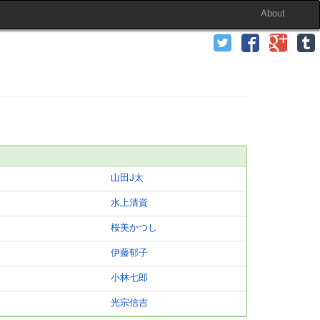
About
山田J太
水上清資
桜美かつし
伊藤郁子
小林七郎
光宗信吉