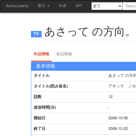
Animumemo
索引
年表
API
あさって の方向。
作品情報
各話情報
基本情報
タイトル
あさって の方
タイトル(読み仮名)
アサッテ ノホ
話数
12
放送時間(分)
-
開始日
2006-10-06
終了日
2006-12-22