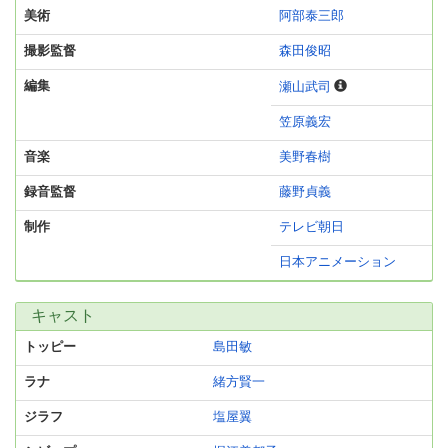
美術
阿部泰三郎
撮影監督
森田俊昭
編集
瀬山武司
笠原義宏
音楽
美野春樹
録音監督
藤野貞義
制作
テレビ朝日
日本アニメーション
キャスト
トッピー
島田敏
ラナ
緒方賢一
ジラフ
塩屋翼