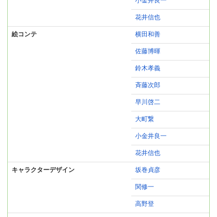
小金井良一
花井信也
絵コンテ
横田和善
佐藤博暉
鈴木孝義
斉藤次郎
早川啓二
大町繋
小金井良一
花井信也
キャラクターデザイン
坂巻貞彦
関修一
高野登