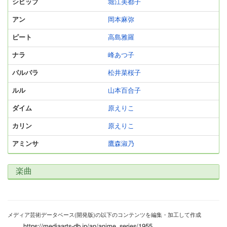
シビップ
堀江美都子
アン
岡本麻弥
ピート
高島雅羅
ナラ
峰あつ子
パルバラ
松井菜桜子
ルル
山本百合子
ダイム
原えりこ
カリン
原えりこ
アミンサ
鷹森淑乃
楽曲
メディア芸術データベース(開発版)の以下のコンテンツを編集・加工して作成
https://mediaarts-db.jp/an/anime_series/1955