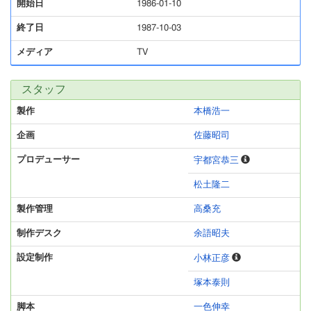
開始日
1986-01-10
終了日
1987-10-03
メディア
TV
スタッフ
製作
本橋浩一
企画
佐藤昭司
プロデューサー
宇都宮恭三
松土隆二
製作管理
高桑充
制作デスク
余語昭夫
設定制作
小林正彦
塚本泰則
脚本
一色伸幸