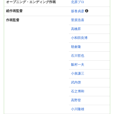
オープニング・エンディング作画
北原プロ
総作画監督
坂巻貞彦
作画監督
菅原浩喜
高橋昇
小和田良博
朝倉隆
石川哲也
飯村一夫
小泉謙三
武内啓
石之博和
高野登
小川隆雄