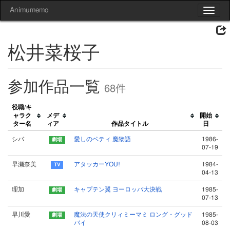
Animumemo
Toggle
navigat
松井菜桜子
参加作品一覧
68件
役職/キ
ャラク
メデ
開始
ター名
ィア
作品タイトル
日
シバ
愛しのベティ 魔物語
1986-
07-19
早瀬奈美
アタッカーYOU!
1984-
04-13
理加
キャプテン翼 ヨーロッパ大決戦
1985-
07-13
早川愛
魔法の天使クリィミーマミ ロング・グッド
1985-
バイ
08-03