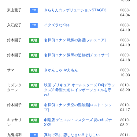
10-08
東山薫子
きらりん☆レボリューションSTAGE3
2008-
04-04
入江紀子
イタズラなKiss
2008-
04-10
鈴木園子
名探偵コナン 戦慄の楽譜[フルスコア]
2008-
04-19
鈴木園子
名探偵コナン 漆黒の追跡者[チェイサー]
2009-
04-18
サマ
きかんしゃ やえもん
2009-
10-03
ミズシタ
映画 プリキュア オールスターズ DX[デラッ
2010-
ターレ
クス]2 希望の光 レインボージュエルを守
03-20
れ!
鈴木園子
名探偵コナン 天空の難破船[ロスト・シッ
2010-
プ]
04-17
キャサリ
劇場版 デュエル・マスターズ 炎のキズナ
2010-
ン
XX!!
08-21
九鬼揚羽
真剣で私に 恋しなさい!! まじこい
2011-