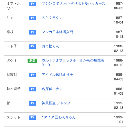
ミア・ホ
マシンロボ ぶっちぎりボトルハッカーズ
1987-
ワイト
06-03
リカ
のらくろクン
1987-
10-04
幸枝
マンガ日本経済入門
1987-
10-13
トト子
おそ松くん
1988-
02-13
タケミ
ウルトラB ブラックホールからの独裁者
1988-
B・B
03-12
朝霞麗
アイドル伝説えり子
1989-
04-03
鈴木園子
名探偵コナン
1996-
01-08
都
神風怪盗 ジャンヌ
1999-
02-13
スポット
101 101匹わんちゃん
1999-
11-01