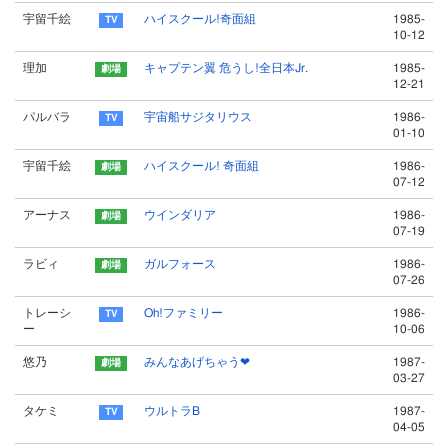
宇留千絵
ハイスクール!奇面組
1985-
10-12
理加
キャプテン翼 危うし!全日本Jr.
1985-
12-21
パルバラ
宇宙船サジタリウス
1986-
01-10
宇留千絵
ハイスクール! 奇面組
1986-
07-12
アーナス
ウインダリア
1986-
07-19
ラビィ
ガルフォース
1986-
07-26
トレーシ
Oh!ファミリー
1986-
ー
10-06
悠乃
みんなあげちゃう❤
1987-
03-27
タケミ
ウルトラB
1987-
04-05