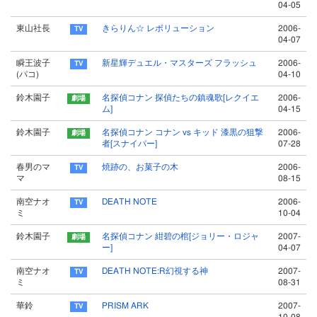
04-05
東山社長
きらりん☆ レボリューション
2006-
04-07
瞬王波子
新星輝デュエル・マスターズ フラッシュ
2006-
(パコ)
04-10
鈴木園子
名探偵コナン 探偵たちの鎮魂歌[レクイエ
2006-
ム]
04-15
鈴木園子
名探偵コナン コナン vs キッド 漆黒の狙撃
2006-
者[スナイパー]
07-28
春男のマ
焼跡の、お菓子の木
2006-
マ
08-15
南空ナオ
DEATH NOTE
2006-
ミ
10-04
鈴木園子
名探偵コナン 紺碧の棺[ジョリー・ロジャ
2007-
ー]
04-07
南空ナオ
DEATH NOTE:R幻視する神
2007-
ミ
08-31
華鈴
PRISM ARK
2007-