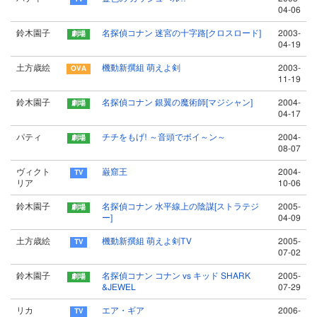
04-06
鈴木園子
名探偵コナン 迷宮の十字路[クロスロード]
2003-
04-19
土方歳絵
機動新撰組 萌えよ剣
2003-
11-19
鈴木園子
名探偵コナン 銀翼の魔術師[マジシャン]
2004-
04-17
パティ
チチをもげ! ～音頭でボイ～ン～
2004-
08-07
ヴィクト
巌窟王
2004-
リア
10-06
鈴木園子
名探偵コナン 水平線上の陰謀[ストラテジ
2005-
ー]
04-09
土方歳絵
機動新撰組 萌えよ剣TV
2005-
07-02
鈴木園子
名探偵コナン コナン vs キッド SHARK
2005-
&JEWEL
07-29
リカ
エア・ギア
2006-