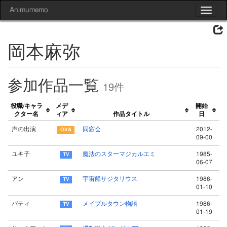
Animumemo
Toggle
navigat
岡本麻弥
参加作品一覧
19件
役職/キャラ
メデ
開始
クター名
ィア
作品タイトル
日
声の出演
同窓会
2012-
09-00
ユキ子
魔法のスターマジカルエミ
1985-
06-07
アン
宇宙船サジタリウス
1986-
01-10
パティ
メイプルタウン物語
1986-
01-19