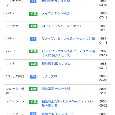
リィナアーシ
機動戦士ガンダムZZ
1986-
タ
03-01
パティ
メイプルタウン物語
1986-
07-12
ノーヴァ
GRAY デジタル・ターゲット
1986-
12-13
パティ
新メイプルタウン物語 パームタウン編
1987-
01-18
パティ
新メイプルタウン物語 パームタウン編
1987-
こんにちは!新しい町
03-14
リィナ
機動戦士SDガンダム
1988-
03-12
ソレッタ織姫
サクラ大戦
2000-
04-08
ソレッタ・織
活動写真 サクラ大戦
2001-
姫
12-22
エマ・シーン
機動戦士Zガンダム A New Translation
2005-
星を継ぐ者
05-28
ドミニク・ミ
銀盤 カレイドスコープ
2005-