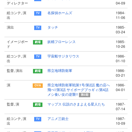
ディレクター
04-09
絵コンテ, 演
名探偵ホームズ
1984-
出
11-06
演出
タッチ
1985-
03-24
イメージボー
妖精フローレンス
1985-
ド
10-26
絵コンテ, 演
宇宙船サジタリウス
1986-
出
01-10
監督, 演出
県立地球防衛軍
1986-
03-21
演
県立地球防衛軍戦第1号/第2話 魔の店へ
1986-
飛べ!/第3話 サイボーグブゥギィ/第4話
04-01
メシ食い女の逆襲!!
第0期
監督, 演
マップス 伝説のさまよえる星人たち
1987-
07-14
絵コンテ, 演
アニメ三銃士
1987-
出
10-09