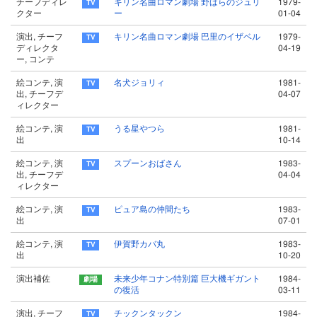
チーフディレ
キリン名曲ロマン劇場 野ばらのジュリ
1979-
クター
ー
01-04
演出, チーフ
キリン名曲ロマン劇場 巴里のイザベル
1979-
ディレクタ
04-19
ー, コンテ
絵コンテ, 演
名犬ジョリィ
1981-
出, チーフデ
04-07
ィレクター
絵コンテ, 演
うる星やつら
1981-
出
10-14
絵コンテ, 演
スプーンおばさん
1983-
出, チーフデ
04-04
ィレクター
絵コンテ, 演
ピュア島の仲間たち
1983-
出
07-01
絵コンテ, 演
伊賀野カバ丸
1983-
出
10-20
演出補佐
未来少年コナン特別篇 巨大機ギガント
1984-
の復活
03-11
演出, チーフ
チックンタックン
1984-