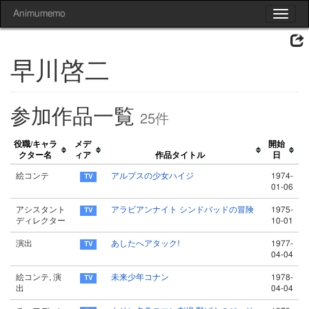
Animumemo
Toggle
navigat
早川啓二
参加作品一覧
25件
役職/キャラ
メデ
開始
クター名
ィア
作品タイトル
日
絵コンテ
アルプスの少女ハイジ
1974-
01-06
アシスタント
アラビアンナイト シンドバッドの冒険
1975-
ディレクター
10-01
演出
あしたへアタック!
1977-
04-04
絵コンテ, 演
未来少年コナン
1978-
出
04-04