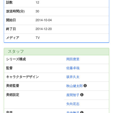
話数
12
放送時間(分)
30
開始日
2014-10-04
終了日
2014-12-20
メディア
TV
スタッフ
シリーズ構成
岡田麿里
監督
佐藤卓哉
キャラクターデザイン
坂井久太
美術監督
秋山健太郎
美術設定
座間智子
矢向宏志
音楽