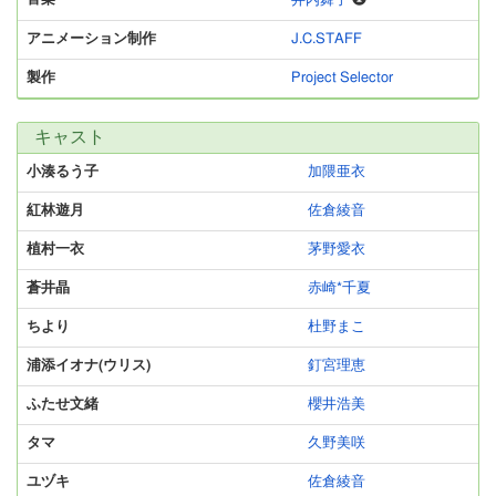
井内舞子
アニメーション制作
J.C.STAFF
製作
Project Selector
キャスト
小湊るう子
加隈亜衣
紅林遊月
佐倉綾音
植村一衣
茅野愛衣
蒼井晶
赤崎*千夏
ちより
杜野まこ
浦添イオナ(ウリス)
釘宮理恵
ふたせ文緒
櫻井浩美
タマ
久野美咲
ユヅキ
佐倉綾音