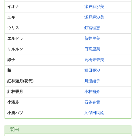
イオナ
瀬戸麻沙美
ユキ
瀬戸麻沙美
ウリス
釘宮理恵
エルドラ
新井里美
ミルルン
日高里菜
緑子
高橋未奈美
繭
種田亜沙
紅林遊月(花代)
川澄綾子
紅林香月
小林裕介
小湊歩
石谷春貴
小湊ハツ
久保田民絵
楽曲