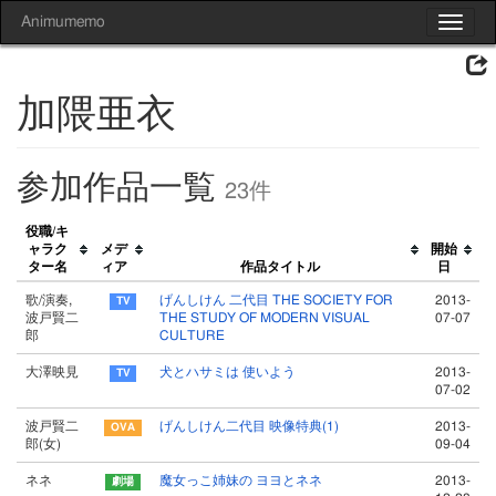
Animumemo
Toggle
navigat
加隈亜衣
参加作品一覧
23件
役職/キ
ャラク
メデ
開始
ター名
ィア
作品タイトル
日
歌/演奏,
げんしけん 二代目 THE SOCIETY FOR
2013-
波戸賢二
THE STUDY OF MODERN VISUAL
07-07
郎
CULTURE
大澤映見
犬とハサミは 使いよう
2013-
07-02
波戸賢二
げんしけん二代目 映像特典(1)
2013-
郎(女)
09-04
ネネ
魔女っこ姉妹の ヨヨとネネ
2013-