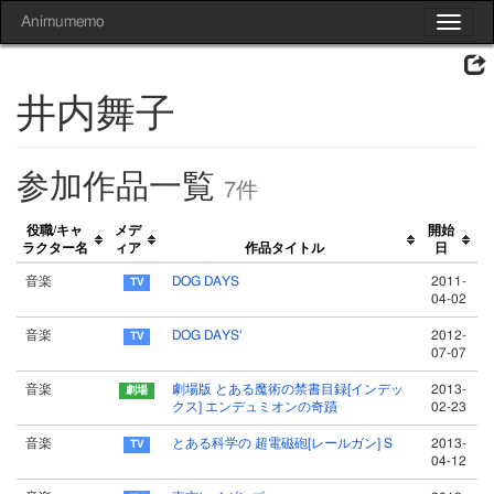
Animumemo
Toggle
navigat
井内舞子
参加作品一覧
7件
役職/キャ
メデ
開始
ラクター名
ィア
作品タイトル
日
音楽
DOG DAYS
2011-
04-02
音楽
DOG DAYS'
2012-
07-07
音楽
劇場版 とある魔術の禁書目録[インデッ
2013-
クス] エンデュミオンの奇蹟
02-23
音楽
とある科学の 超電磁砲[レールガン] S
2013-
04-12