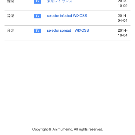
音楽
東京レイヴンズ
2013-
10-09
音楽
selector infected WIXOSS
2014-
04-04
音楽
selector spread WIXOSS
2014-
10-04
Copyright © Animumemo. All rights reserved.