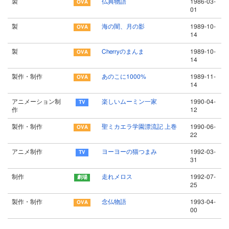
製
仏典物語
1986-03-
01
製
海の闇、月の影
1989-10-
14
製
Cherryのまんま
1989-10-
14
製作・制作
あのこに1000%
1989-11-
14
アニメーション制
楽しいムーミン一家
1990-04-
作
12
製作・制作
聖ミカエラ学園漂流記 上巻
1990-06-
22
アニメ制作
ヨーヨーの猫つまみ
1992-03-
31
制作
走れメロス
1992-07-
25
製作・制作
念仏物語
1993-04-
00