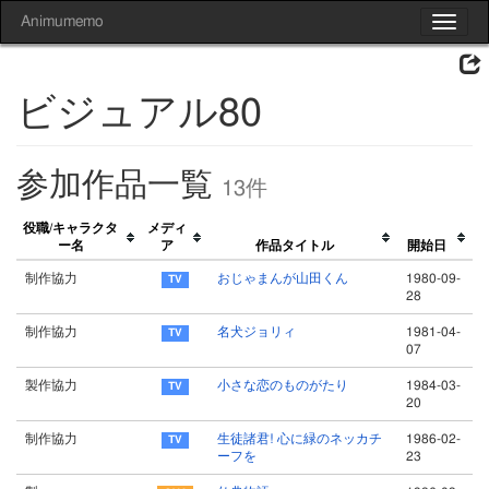
Animumemo
Toggle
navigat
ビジュアル80
参加作品一覧
13件
役職/キャラクタ
メディ
ー名
ア
作品タイトル
開始日
制作協力
おじゃまんが山田くん
1980-09-
28
制作協力
名犬ジョリィ
1981-04-
07
製作協力
小さな恋のものがたり
1984-03-
20
制作協力
生徒諸君! 心に緑のネッカチ
1986-02-
ーフを
23