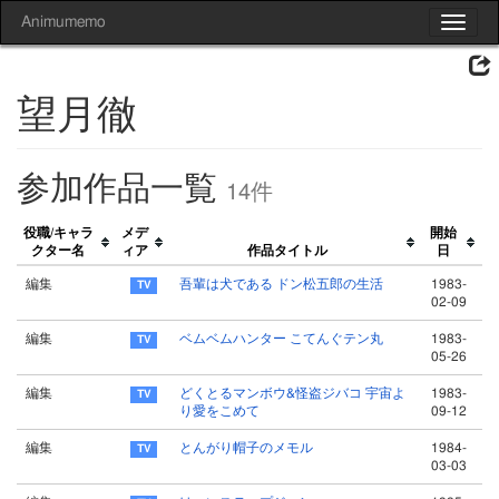
Animumemo
Toggle
navigat
望月徹
参加作品一覧
14件
役職/キャラ
メデ
開始
クター名
ィア
作品タイトル
日
編集
吾輩は犬である ドン松五郎の生活
1983-
02-09
編集
ベムベムハンター こてんぐテン丸
1983-
05-26
編集
どくとるマンボウ&怪盗ジバコ 宇宙よ
1983-
り愛をこめて
09-12
編集
とんがり帽子のメモル
1984-
03-03