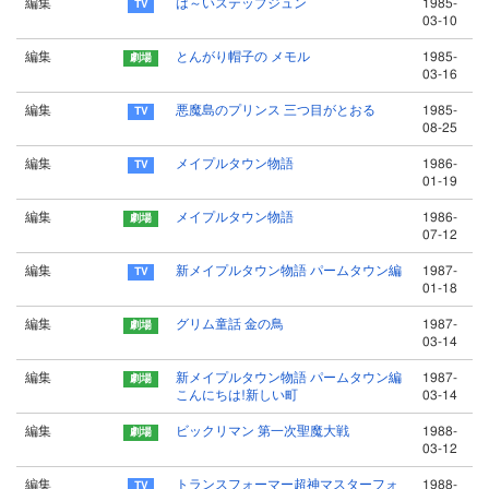
編集
は～いステップジュン
1985-
03-10
編集
とんがり帽子の メモル
1985-
03-16
編集
悪魔島のプリンス 三つ目がとおる
1985-
08-25
編集
メイプルタウン物語
1986-
01-19
編集
メイプルタウン物語
1986-
07-12
編集
新メイプルタウン物語 パームタウン編
1987-
01-18
編集
グリム童話 金の鳥
1987-
03-14
編集
新メイプルタウン物語 パームタウン編
1987-
こんにちは!新しい町
03-14
編集
ビックリマン 第一次聖魔大戦
1988-
03-12
編集
トランスフォーマー超神マスターフォ
1988-