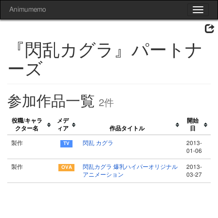
Animumemo
Toggle
navigat
『閃乱カグラ』パートナ
ーズ
参加作品一覧
2件
役職/キャラ
メデ
開始
クター名
ィア
作品タイトル
日
製作
閃乱 カグラ
2013-
01-06
製作
閃乱カグラ 爆乳ハイパーオリジナル
2013-
アニメーション
03-27