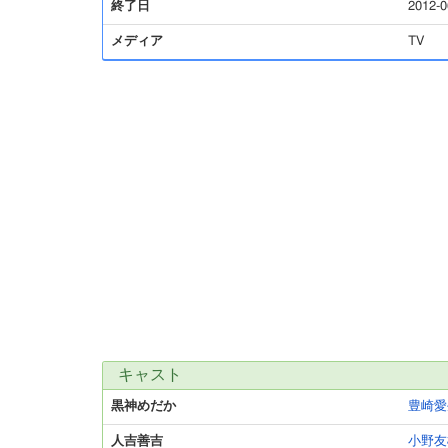
終了日
2012-0
メディア
TV
キャスト
黒神めだか
豊崎愛
人吉善吉
小野友