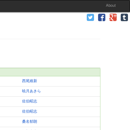
About
西尾維新
暁月あきら
佐伯昭志
佐伯昭志
桑名郁朗