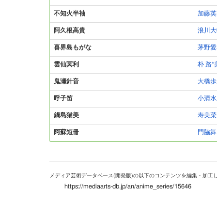
不知火半袖
加藤英
阿久根高貴
浪川大
喜界島もがな
茅野愛
雲仙冥利
朴 路*
鬼瀬針音
大橋歩
呼子笛
小清水
鍋島猫美
寿美菜
阿蘇短冊
門脇舞
メディア芸術データベース(開発版)の以下のコンテンツを編集・加工
https://mediaarts-db.jp/an/anime_series/15646