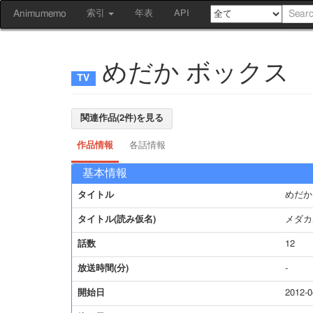
Animumemo
索引
年表
API
めだか ボックス
関連作品(2件)を見る
作品情報
各話情報
基本情報
タイトル
めだか
タイトル(読み仮名)
メダカ
話数
12
放送時間(分)
-
開始日
2012-0