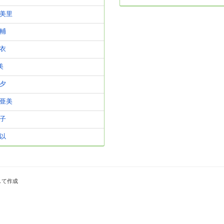
美里
輔
衣
美
夕
亜美
子
以
して作成