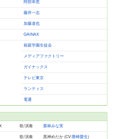
阿部幸恵
藤井一志
加藤達也
GAINAX
箱庭学園生徒会
メディアファクトリー
ガイナックス
テレビ東京
ランティス
電通
X
歌/演奏
栗林みな実
歌/演奏
黒神めだか (CV:
豊崎愛生
)