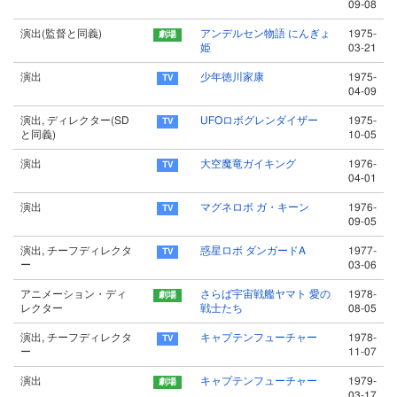
09-08
演出(監督と同義)
アンデルセン物語 にんぎょ
1975-
姫
03-21
演出
少年徳川家康
1975-
04-09
演出, ディレクター(SD
UFOロボグレンダイザー
1975-
と同義)
10-05
演出
大空魔竜ガイキング
1976-
04-01
演出
マグネロボ ガ・キーン
1976-
09-05
演出, チーフディレクタ
惑星ロボ ダンガードA
1977-
ー
03-06
アニメーション・ディ
さらば宇宙戦艦ヤマト 愛の
1978-
レクター
戦士たち
08-05
演出, チーフディレクタ
キャプテンフューチャー
1978-
ー
11-07
演出
キャプテンフューチャー
1979-
03-17