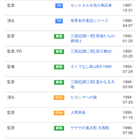
監督
セントエルモ光の来訪者
1987-
12-31
演出
世界名作童話シリーズ
1988-
04-07
監督
三国志[第一部] 英雄たちの
1992-
夜明け
01-25
監督, PD
三国志[第二部] 長江燃ゆ!
1993-
03-20
監修
ろくでなしBLUES 1993
1993-
07-24
監督
三国志[第三部] 遥かなる大
1994-
地
03-00
演出
ヒロシマへの旅
1994-
07-20
監督
人間革命
1995-
01-10
監督
ゲゲゲの鬼太郎 大海獣
1996-
07-06