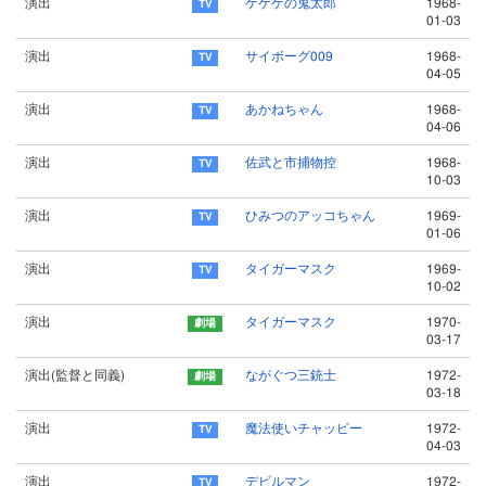
演出
ゲゲゲの鬼太郎
1968-
01-03
演出
サイボーグ009
1968-
04-05
演出
あかねちゃん
1968-
04-06
演出
佐武と市捕物控
1968-
10-03
演出
ひみつのアッコちゃん
1969-
01-06
演出
タイガーマスク
1969-
10-02
演出
タイガーマスク
1970-
03-17
演出(監督と同義)
ながぐつ三銃士
1972-
03-18
演出
魔法使いチャッピー
1972-
04-03
演出
デビルマン
1972-