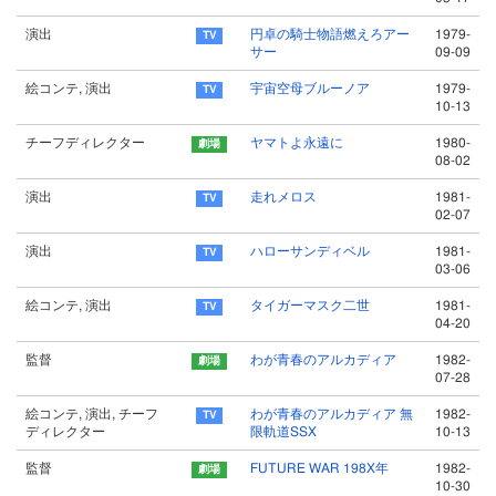
演出
円卓の騎士物語燃えろアー
1979-
サー
09-09
絵コンテ, 演出
宇宙空母ブルーノア
1979-
10-13
チーフディレクター
ヤマトよ永遠に
1980-
08-02
演出
走れメロス
1981-
02-07
演出
ハローサンディベル
1981-
03-06
絵コンテ, 演出
タイガーマスク二世
1981-
04-20
監督
わが青春のアルカディア
1982-
07-28
絵コンテ, 演出, チーフ
わが青春のアルカディア 無
1982-
ディレクター
限軌道SSX
10-13
監督
FUTURE WAR 198X年
1982-
10-30