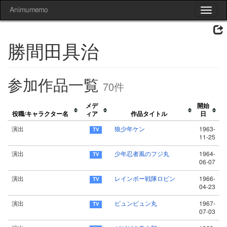
Animumemo
Toggle
navigat
勝間田具治
参加作品一覧
70件
メデ
開始
役職/キャラクター名
ィア
作品タイトル
日
演出
狼少年ケン
1963-
11-25
演出
少年忍者風のフジ丸
1964-
06-07
演出
レインボー戦隊ロビン
1966-
04-23
演出
ピュンピュン丸
1967-
07-03