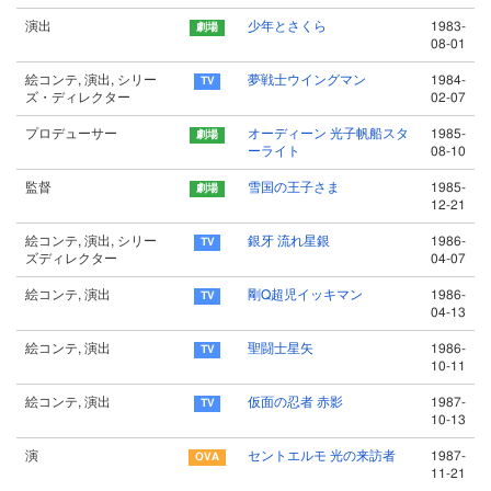
演出
少年とさくら
1983-
08-01
絵コンテ, 演出, シリー
夢戦士ウイングマン
1984-
ズ・ディレクター
02-07
プロデューサー
オーディーン 光子帆船スタ
1985-
ーライト
08-10
監督
雪国の王子さま
1985-
12-21
絵コンテ, 演出, シリー
銀牙 流れ星銀
1986-
ズディレクター
04-07
絵コンテ, 演出
剛Q超児イッキマン
1986-
04-13
絵コンテ, 演出
聖闘士星矢
1986-
10-11
絵コンテ, 演出
仮面の忍者 赤影
1987-
10-13
演
セントエルモ 光の来訪者
1987-
11-21