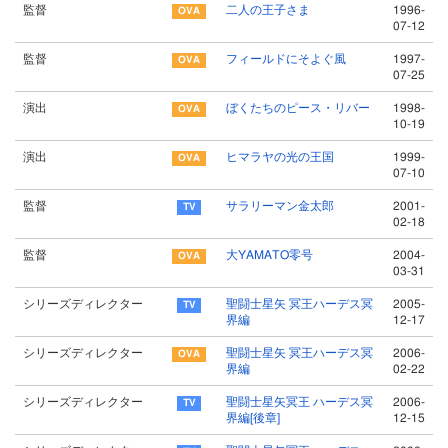
監督
二人の王子さま
1996-
07-12
監督
フィールドにそよぐ風
1997-
07-25
演出
ぼくたちのピース・リバー
1998-
10-19
演出
ヒマラヤの光の王国
1999-
07-10
監督
サラリーマン金太郎
2001-
02-18
監督
大YAMATO零号
2004-
03-31
シリーズディレクター
聖闘士星矢 冥王ハーデス冥
2005-
界編
12-17
シリーズディレクター
聖闘士星矢 冥王ハーデス冥
2006-
界編
02-22
シリーズディレクター
聖闘士星矢冥王 ハーデス冥
2006-
界編[後章]
12-15