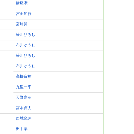
横尾潔
宮田知行
宮崎晃
笹川ひろし
布川ゆうじ
笹川ひろし
布川ゆうじ
高橋資祐
九里一平
天野嘉孝
宮本貞夫
西城隆詞
田中享