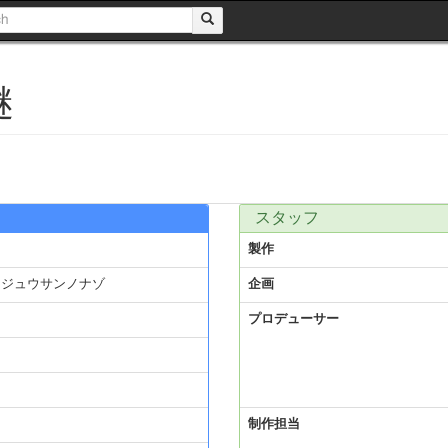
謎
スタッフ
製作
クジュウサンノナゾ
企画
プロデューサー
制作担当