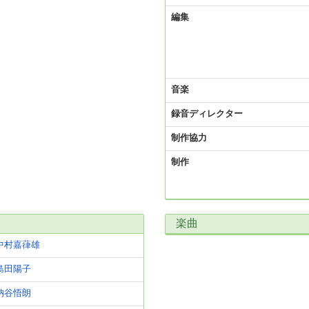
編集
音楽
録音ディレクター
制作協力
制作
楽曲
中村嘉葎雄
島田陽子
納谷悟朗