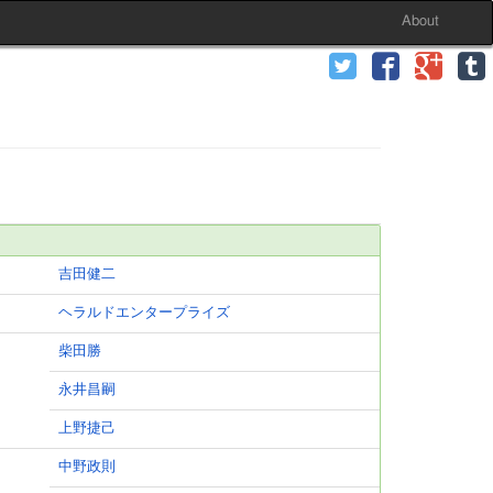
About
吉田健二
ヘラルドエンタープライズ
柴田勝
永井昌嗣
上野捷己
中野政則