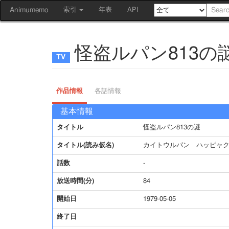
Animumemo
索引
年表
API
怪盗ルパン813の
作品情報
各話情報
基本情報
タイトル
怪盗ルパン813の謎
タイトル(読み仮名)
カイトウルパン ハッピャ
話数
-
放送時間(分)
84
開始日
1979-05-05
終了日