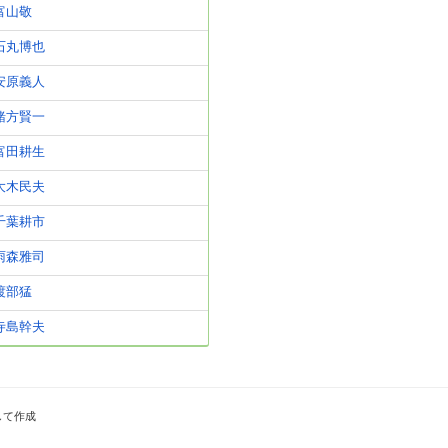
富山敬
石丸博也
安原義人
緒方賢一
富田耕生
大木民夫
千葉耕市
雨森雅司
渡部猛
寺島幹夫
して作成