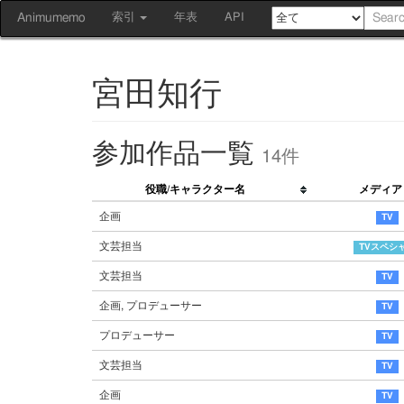
Animumemo
索引
年表
API
宮田知行
参加作品一覧
14件
役職/キャラクター名
メディア
企画
文芸担当
文芸担当
企画, プロデューサー
プロデューサー
文芸担当
企画