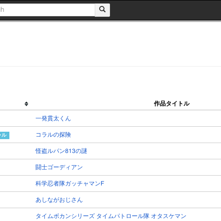
作品タイトル
一発貫太くん
コラルの探険
怪盗ルパン813の謎
闘士ゴーディアン
科学忍者隊ガッチャマンF
あしながおじさん
タイムボカンシリーズ タイムパトロール隊 オタスケマン