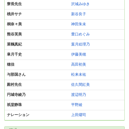
寮長先生
沢城みゆき
桃井サチ
新谷良子
桐奈々美
神田朱未
熊谷芙美
豊口めぐみ
菜鶴真紀
葉月絵理乃
皐月千史
伊藤美穂
穂佳
高田初美
与那国さん
松来未祐
殿村先生
佐久間紅美
円城寺綾乃
渡辺明乃
祇堂静珠
平野綾
ナレーション
上田燿司