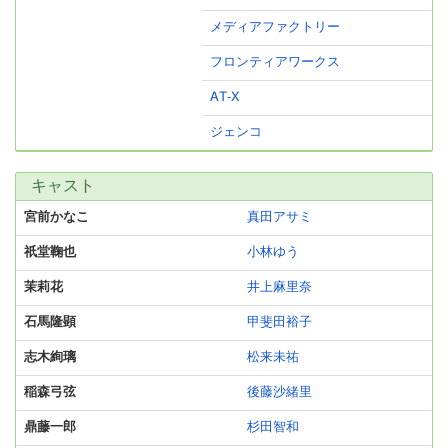
メディアファクトリー
フロンティアワークス
AT-X
ジェンコ
キャスト
宮前かなこ
真田アサミ
祇堂鞠也
小林ゆう
茉莉花
井上麻里奈
石馬隆顕
甲斐田裕子
志木絢璃
松来未祐
稲森弓弦
後藤沙緒里
鼎藤一郎
杉田智和