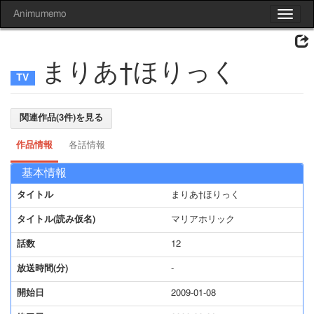
Animumemo
Toggle
navigat
まりあ†ほりっく
関連作品(3件)を見る
作品情報
各話情報
基本情報
タイトル
まりあ†ほりっく
タイトル(読み仮名)
マリアホリック
話数
12
放送時間(分)
-
開始日
2009-01-08