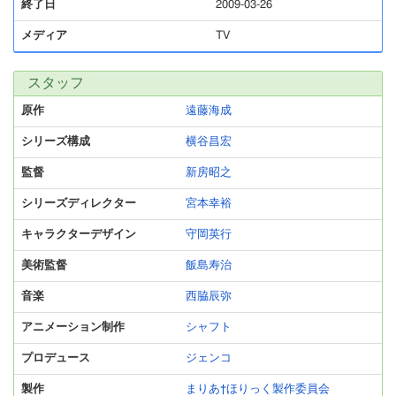
終了日
2009-03-26
メディア
TV
スタッフ
原作
遠藤海成
シリーズ構成
横谷昌宏
監督
新房昭之
シリーズディレクター
宮本幸裕
キャラクターデザイン
守岡英行
美術監督
飯島寿治
音楽
西脇辰弥
アニメーション制作
シャフト
プロデュース
ジェンコ
製作
まりあ†ほりっく製作委員会