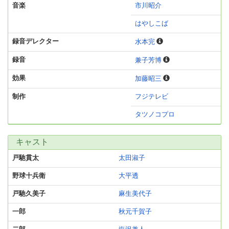
音楽
市川昭介
はやしこば
録音デレクター
水本完
録音
兼子芳博
効果
加藤昭三
制作
フジテレビ
タツノコプロ
キャスト
戸馳貫太
太田淑子
野球十兵衛
大平透
戸馳久美子
麻生美代子
一郎
秋元千賀子