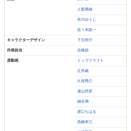
上梨満雄
布川ゆうじ
佐々木皓一
キャラクターデザイン
下元明子
作画担当
吉橋節
原動画
トップクラフト
正井融
久保秀己
湯山邦彦
細谷満
原口ちはる
高橋幸江