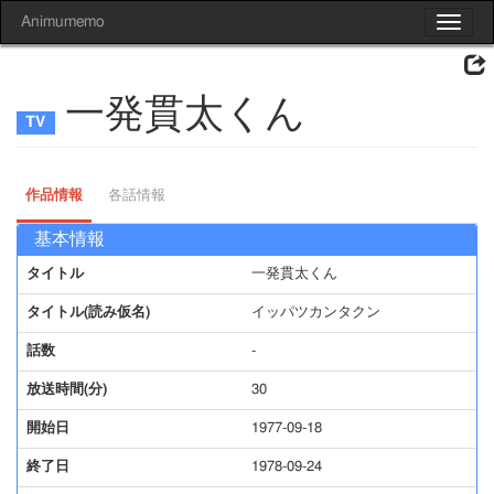
Animumemo
Toggle
navigat
一発貫太くん
作品情報
各話情報
基本情報
タイトル
一発貫太くん
タイトル(読み仮名)
イッパツカンタクン
話数
-
放送時間(分)
30
開始日
1977-09-18
終了日
1978-09-24