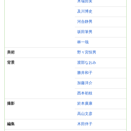
木場田実
及川博史
河合静男
坂田筆男
林一哉
美術
野々宮恒男
背景
渡部なおみ
勝井和子
加藤洋介
西本初枝
撮影
於本廣康
高山文彦
編集
木田伴子