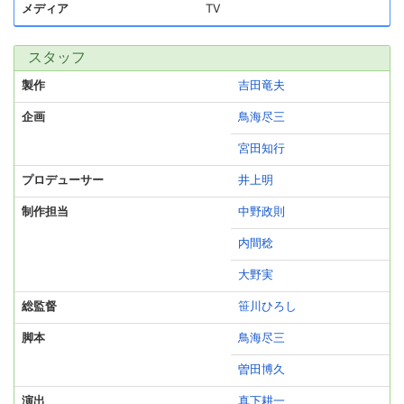
メディア
TV
スタッフ
製作
吉田竜夫
企画
鳥海尽三
宮田知行
プロデューサー
井上明
制作担当
中野政則
内間稔
大野実
総監督
笹川ひろし
脚本
鳥海尽三
曽田博久
演出
真下耕一