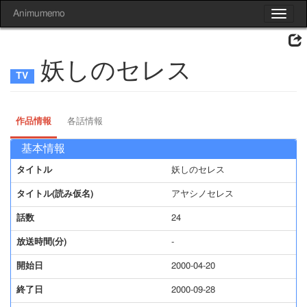
Animumemo
Toggle
navigat
妖しのセレス
作品情報
各話情報
基本情報
タイトル
妖しのセレス
タイトル(読み仮名)
アヤシノセレス
話数
24
放送時間(分)
-
開始日
2000-04-20
終了日
2000-09-28