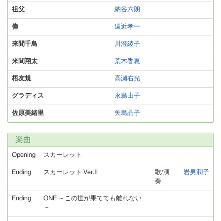
祖父
納谷六朗
偉
遠近孝一
来間千鳥
川澄綾子
来間翔太
荒木香恵
梧友規
高瀬右光
グラディス
永島由子
佐原美緒里
矢島晶子
楽曲
Opening
スカーレット
Ending
スカーレット Ver.Ⅱ
歌/演
岩男潤子
奏
Ending
ONE ～この世が果てても離れない
～