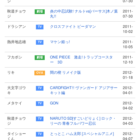
ジ
07-30
秋道チョウ
炎の中忍試験! ナルトvs[バーサス]木ノ葉
2011-
ジ
丸!!
07-30
ドラシアン
クロスファイト ビーダマン
2011-
10-02
熱井地志雄
マケン姫っ!
2011-
10-05
フカボシ
ONE PIECE 激走!トラップコースタ
2011-
ー 3D
12-10
リキ
間の楔 リメイク版
2012-
01-18
大文字ゴウ
CARDFIGHT!! ヴァンガード アジアサー
2012-
キ
キット編
04-01
メタケイ
GON
2012-
04-02
秋道チョウ
NARUTO SD[すごいどりょく] ロック・
2012-
ジ
リーの 青春フルパワー忍伝
04-03
タイショー
とっとこ ハム太郎 [スペシャルアニメ]
2012-
くん
04-07