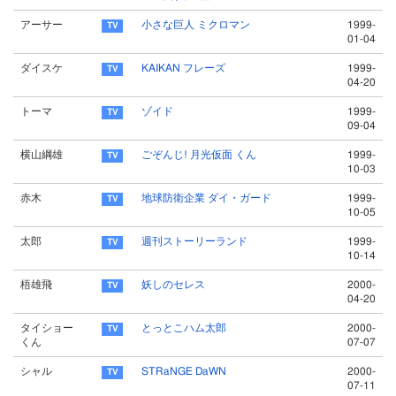
アーサー
小さな巨人 ミクロマン
1999-
01-04
ダイスケ
KAIKAN フレーズ
1999-
04-20
トーマ
ゾイド
1999-
09-04
横山綱雄
ごぞんじ! 月光仮面 くん
1999-
10-03
赤木
地球防衛企業 ダイ・ガード
1999-
10-05
太郎
週刊ストーリーランド
1999-
10-14
梧雄飛
妖しのセレス
2000-
04-20
タイショー
とっとこハム太郎
2000-
くん
07-07
シャル
STRaNGE DaWN
2000-
07-11