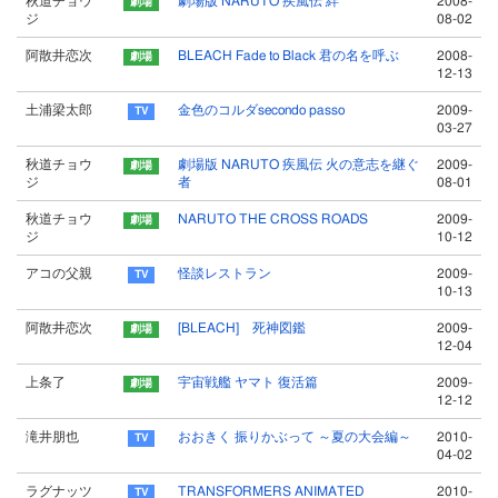
秋道チョウ
劇場版 NARUTO 疾風伝 絆
2008-
ジ
08-02
阿散井恋次
BLEACH Fade to Black 君の名を呼ぶ
2008-
12-13
土浦梁太郎
金色のコルダsecondo passo
2009-
03-27
秋道チョウ
劇場版 NARUTO 疾風伝 火の意志を継ぐ
2009-
ジ
者
08-01
秋道チョウ
NARUTO THE CROSS ROADS
2009-
ジ
10-12
アコの父親
怪談レストラン
2009-
10-13
阿散井恋次
[BLEACH] 死神図鑑
2009-
12-04
上条了
宇宙戦艦 ヤマト 復活篇
2009-
12-12
滝井朋也
おおきく 振りかぶって ～夏の大会編～
2010-
04-02
ラグナッツ
TRANSFORMERS ANIMATED
2010-