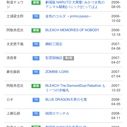
秋道チョウ
劇場版 NARUTO 大興奮! みかづき島の
2006-
ジ
アニマル騒動[パニック]だってばよ
08-05
土浦梁太郎
金色のコルダ ～primo passo～
2006-
10-02
阿散井恋次
BLEACH MEMORIES OF NOBODY
2006-
12-16
太史慈子義
鋼鉄三国志
2007-
04-06
浪燕青
彩雲国物語
2007-
第2期
04-07
麻生蘇鉄
ZOMBIE-LOAN
2007-
07-04
阿散井恋次
BLEACH The DiamondDust Rebellion も
2007-
う一つの氷輪丸
12-22
ロギ
BLUE DRAGON天界の七竜
2008-
04-05
上條弘樹
純情ロマンチカ
2008-
04-11