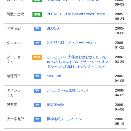
09-09
阿散井恋次
BLEACH ～The Sealed Sword Frenzy～
2005-
09-24
岡村昭宏
BLOOD+
2005-
10-08
ダニエル
吟遊黙示録マイネリーベ wieder
2006-
01-22
タイショー
とっとこハム太郎はむはむぱらだいち
2006-
くん
ゅ!ハムちゃんずのめざせ!ハムハム金メ
03-29
ダル～はしれ!はしれ!だいさくせん～
相澤秀平
Soul Link
2006-
04-05
タイショー
とっとこ ハム太郎 は～い!
2006-
くん
04-05
浪燕青
彩雲国物語
2006-
04-08
大十字九郎
機神咆吼デモンベイン
2006-
05-19