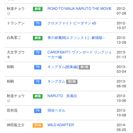
秋道チョウ
ROAD TO NINJA NARUTO THE MOVIE
2012-
ジ
07-28
ドラシアン
クロスファイト ビーダマン eS
2012-
10-07
白鳥零二
青の祓魔師[エクソシスト] --劇場版--
2012-
12-28
大文字ゴウ
CARDFIGHT!! ヴァンガード リンクジョ
2013-
キ
ーカー編
01-13
桓騎
キングダム[総集編]
2013-
第1期
03-04
桓騎
キングダム
2013-
第2期
06-08
秋道チョウ
NARUTO 疾風伝
2013-
ジ
10-06
田所迅
弱虫ペダル
2013-
10-08
神田龍之介
WILD ADAPTER
2014-
06-25