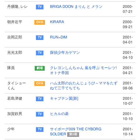
丹膳隆, レレ
BRIGA DOON まりん と メラン
2000-
07-21
朝井近平
KIRARA
2000-
09-21
吉岡正郎
RUN=DIM
2001-
04-01
光光太郎
探偵少年カゲマン
2001-
04-10
隊員
クレヨンしんちゃん 嵐を呼ぶ モーレツ!
2001-
オトナ帝国
04-21
タイショー
ハム太郎のおたんじょうび～ママをたず
2001-
くん
ねて三千てちてち
08-06
若島津健
キャプテン翼[新]
2001-
10-07
加賀鉄男
ヒカルの碁
2001-
10-10
少年
サイボーグ009 THE CYBORG
2001-
SOLDIER
10-14
第3期