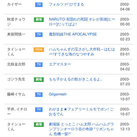
カイザー
フォルツァ! ひでまる
2002-
04-06
秋道チョウ
NARUTO 滝隠れの死闘 オレが英雄[ヒー
2003-
ジ
ロー]だってばよ!
00-00
来留間慎一
魔獣戦線THE APOCALYPSE
2003-
02-23
タイショー
ハムちゃんずの宝さがし大作戦～はむは
2003-
くん
ー!すてきな海のなつやすみ
03-01
北枝金次郎
エアマスター
2003-
04-02
ゴジラ先生
もも子かえるの歌がきこえるよ。
2003-
07-23
藤崎イサム
Gilgamesh
2003-
10-07
平井, イチロ
わがまま★フェアリーミルモでポン! ご
2003-
ー
おるでん
10-07
タイショー
劇場版 とっとこ ハム太郎 ハムハムグラ
2003-
くん
ンプリンオーロラ谷の奇跡 *リボンちゃ
12-13
ん 危機一髪!*