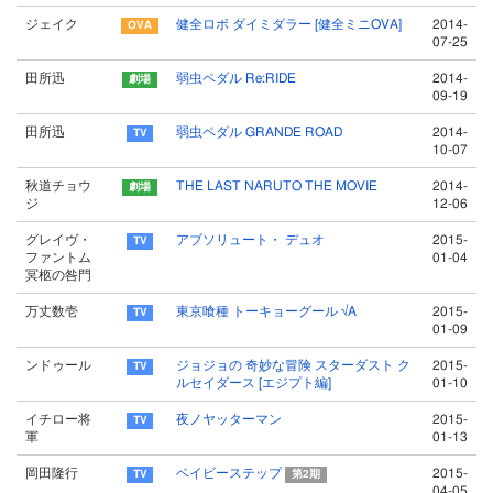
ジェイク
健全ロボ ダイミダラー [健全ミニOVA]
2014-
07-25
田所迅
弱虫ペダル Re:RIDE
2014-
09-19
田所迅
弱虫ペダル GRANDE ROAD
2014-
10-07
秋道チョウ
THE LAST NARUTO THE MOVIE
2014-
ジ
12-06
グレイヴ・
アブソリュート・ デュオ
2015-
ファントム
01-04
冥柩の咎門
万丈数壱
東京喰種 トーキョーグール √A
2015-
01-09
ンドゥール
ジョジョの 奇妙な冒険 スターダスト ク
2015-
ルセイダース [エジプト編]
01-10
イチロー将
夜ノヤッターマン
2015-
軍
01-13
岡田隆行
ベイビーステップ
2015-
第2期
04-05