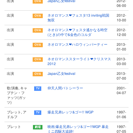
出演
Japan乙女festival
2012-
06-00
出演
ネオロマンス❤フェスタ13 inviting戦国
2012-
無双
10-00
出演
ネオロマンス❤フェスタ遙かなる時空
2012-
(とき)の中で&金色のコルダ
12-00
出演
ネオロマンス❤ハロウィンパーティー
2013-
01-00
出演
ネオロマンススターライト❤クリスマス
2013-
2012
03-00
出演
Japan乙女festival
2013-
07-00
歌/演奏, キャ
仰天人間バトシーラー
2001-
プテン・フ
04-07
ァッツ(ガッ
ツ)
ブレット, ア
爆走兄弟レッツ&ゴー!! WGP
1997-
ドルフ
01-06
ブレット
映画:爆走兄弟レッツ&ゴー!!WGP 暴走
1997-
ミニ四駆大追跡!
07-05