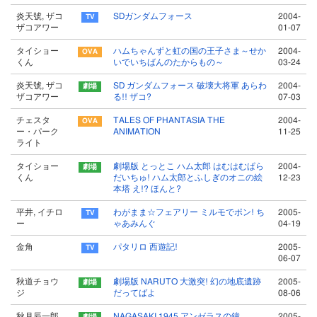
炎天號, ザコ
SDガンダムフォース
2004-
ザコアワー
01-07
タイショー
ハムちゃんずと虹の国の王子さま～せか
2004-
くん
いでいちばんのたからもの～
03-24
炎天號, ザコ
SD ガンダムフォース 破壊大将軍 あらわ
2004-
ザコアワー
る!! ザコ?
07-03
チェスタ
TALES OF PHANTASIA THE
2004-
ー・パーク
ANIMATION
11-25
ライト
タイショー
劇場版 とっとこ ハム太郎 はむはむぱら
2004-
くん
だいちゅ! ハム太郎とふしぎのオニの絵
12-23
本塔 え!? ほんと?
平井, イチロ
わがまま☆フェアリー ミルモでポン! ち
2005-
ー
ゃあみんぐ
04-19
金角
パタリロ 西遊記!
2005-
06-07
秋道チョウ
劇場版 NARUTO 大激突! 幻の地底遺跡
2005-
ジ
だってばよ
08-06
秋月辰一郎
NAGASAKI 1945 アンゼラスの鐘
2005-