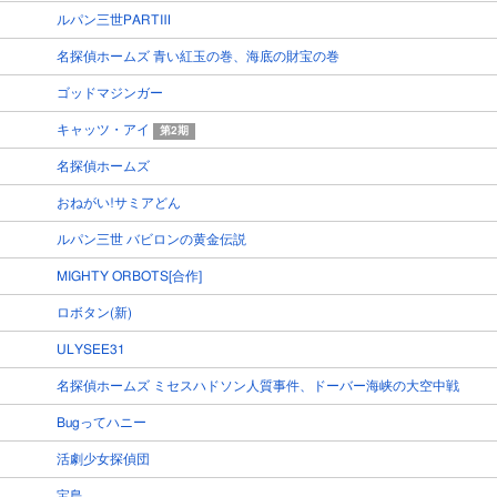
ルパン三世PARTⅢ
名探偵ホームズ 青い紅玉の巻、海底の財宝の巻
ゴッドマジンガー
キャッツ・アイ
第2期
名探偵ホームズ
おねがい!サミアどん
ルパン三世 バビロンの黄金伝説
MIGHTY ORBOTS[合作]
ロボタン(新)
ULYSEE31
名探偵ホームズ ミセスハドソン人質事件、ドーバー海峡の大空中戦
Bugってハニー
活劇少女探偵団
宝島