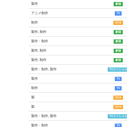
製作
アニメ制作
制作
製作, 制作
製作・制作
製作, 制作
製作, 制作
製作・制作, 製作
製作
制作
製
製
製作・制作, 製作
製作・制作