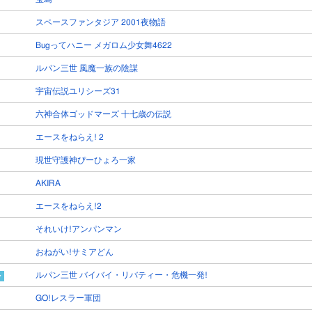
スペースファンタジア 2001夜物語
Bugってハニー メガロム少女舞4622
ルパン三世 風魔一族の陰謀
宇宙伝説ユリシーズ31
六神合体ゴッドマーズ 十七歳の伝説
エースをねらえ! 2
現世守護神ぴーひょろ一家
AKIRA
エースをねらえ!2
それいけ!アンパンマン
おねがい!サミアどん
ルパン三世 バイバイ・リバティー・危機一発!
GO!レスラー軍団