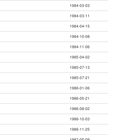
1984-03-03
1984-03-11
1984-04-15
1984-10-08
1984-11-06
1985-04-02
1985-07-13
1985-07-21
1986-01-06
1986-05-21
1986-08-02
1986-10-03
1986-11-25
1987-05-09