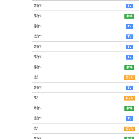
制作
製作
製作
製作
制作
製作
製作
製
制作
製
制作
製作
製
製作