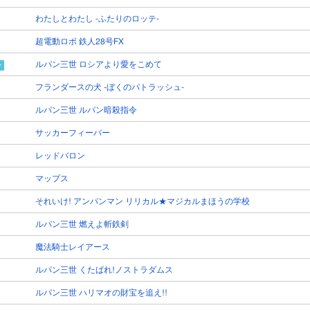
わたしとわたし -ふたりのロッテ-
超電動ロボ 鉄人28号FX
ルパン三世 ロシアより愛をこめて
フランダースの犬 -ぼくのパトラッシュ-
ルパン三世 ルパン暗殺指令
サッカーフィーバー
レッドバロン
マップス
それいけ! アンパンマン リリカル★マジカルまほうの学校
ルパン三世 燃えよ斬鉄剣
魔法騎士レイアース
ルパン三世 くたばれ!ノストラダムス
ルパン三世 ハリマオの財宝を追え!!