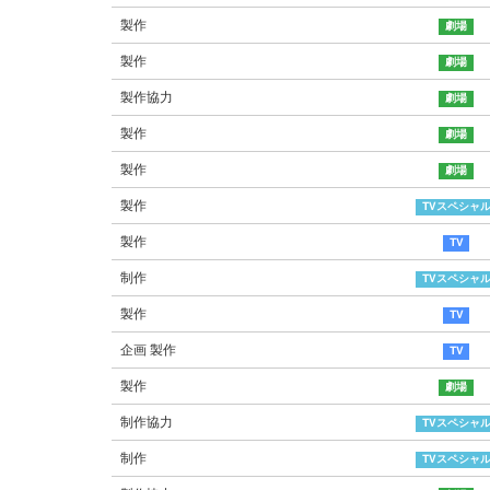
製作
製作
製作協力
製作
製作
製作
製作
制作
製作
企画 製作
製作
制作協力
制作