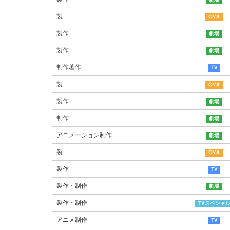
製
製作
製作
制作著作
製
製作
制作
アニメーション制作
製
製作
製作・制作
製作・制作
アニメ制作