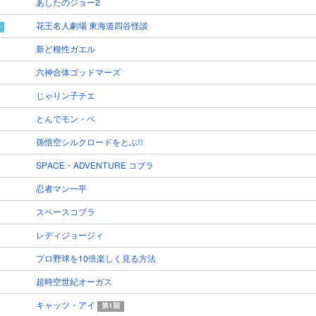
あしたのジョー2
花王名人劇場 東海道四谷怪談
新ど根性ガエル
六神合体ゴッドマーズ
じゃりン子チエ
とんでモン・ペ
孫悟空シルクロードをとぶ!!
SPACE・ADVENTURE コブラ
忍者マン一平
スペースコブラ
レディジョージィ
プロ野球を10倍楽しく見る方法
超時空世紀オーガス
キャッツ・アイ
第1期