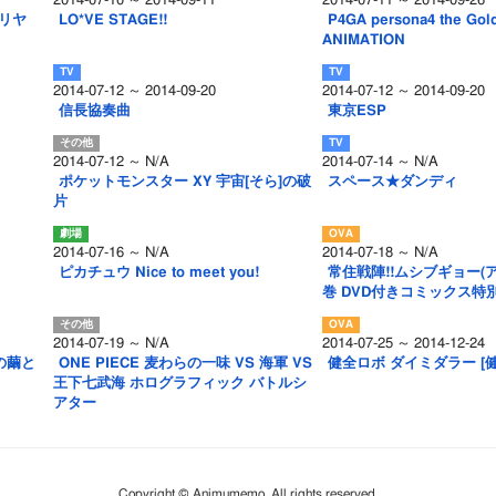
2014-07-10 ～ 2014-09-11
2014-07-11 ～ 2014-09-26
★イリヤ
LO*VE STAGE!!
P4GA persona4 the Gol
ANIMATION
2014-07-12 ～ 2014-09-20
2014-07-12 ～ 2014-09-20
信長協奏曲
東京ESP
2014-07-12 ～ N/A
2014-07-14 ～ N/A
ポケットモンスター XY 宇宙[そら]の破
スペース★ダンディ
片
2014-07-16 ～ N/A
2014-07-18 ～ N/A
ピカチュウ Nice to meet you!
常住戦陣!!ムシブギョー(ア
巻 DVD付きコミックス特別
2014-07-19 ～ N/A
2014-07-25 ～ 2014-12-24
壊の繭と
ONE PIECE 麦わらの一味 VS 海軍 VS
健全ロボ ダイミダラー [健
王下七武海 ホログラフィック バトルシ
アター
Copyright © Animumemo. All rights reserved.