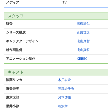
メディア
TV
スタッフ
監督
高柳滋仁
シリーズ構成
倉田英之
キャラクターデザイン
滝山真哲
総作画監督
滝山真哲
アニメーション制作
XEBEC
キャスト
漆葉リンカ
木戸衣吹
東美奈実
三澤紗千香
東京太郎
河本啓佑
黒井小節
相沢舞