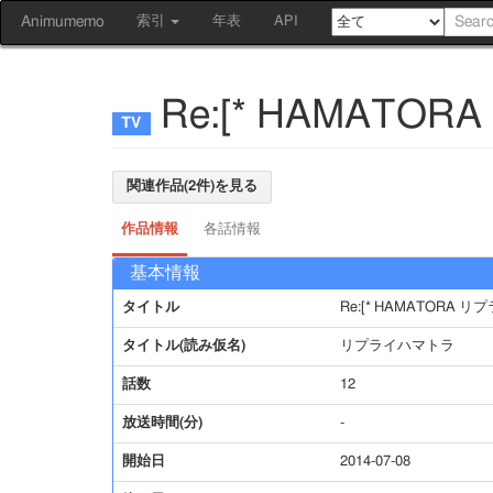
Animumemo
索引
年表
API
Re:[* HAMAT
関連作品(2件)を見る
作品情報
各話情報
基本情報
タイトル
Re:[* HAMATORA 
タイトル(読み仮名)
リプライハマトラ
話数
12
放送時間(分)
-
開始日
2014-07-08