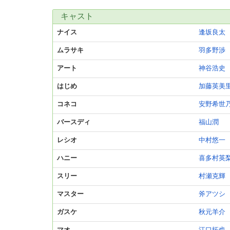
キャスト
ナイス
逢坂良太
ムラサキ
羽多野渉
アート
神谷浩史
はじめ
加藤英美
コネコ
安野希世
バースディ
福山潤
レシオ
中村悠一
ハニー
喜多村英
スリー
村瀬克輝
マスター
斧アツシ
ガスケ
秋元羊介