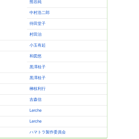
熊谷純
中村浩二郎
待田堂子
村田治
小玉有起
和図悠
黒澤桂子
黒澤桂子
榊枝利行
吉森信
Lerche
Lerche
ハマトラ製作委員会