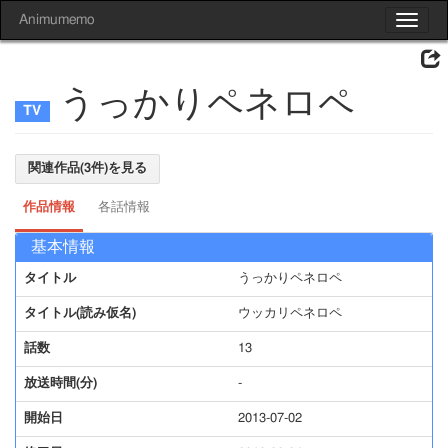
Animumemo
Toggle
navigat
うっかりペネロペ
関連作品(3件)を見る
作品情報
各話情報
基本情報
タイトル
うっかりペネロペ
タイトル(読み仮名)
ウッカリペネロペ
話数
13
放送時間(分)
-
開始日
2013-07-02