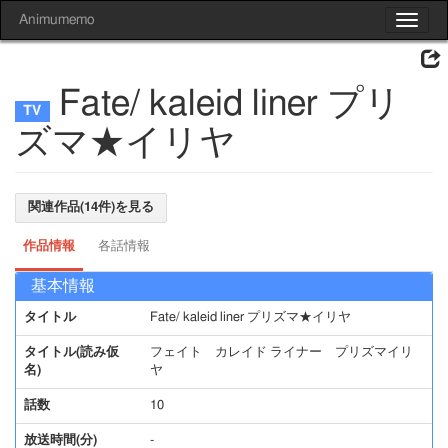
Animumemo
Toggle
navigat
Fate/ kaleid liner プリ
ズマ★イリヤ
関連作品(14件)を見る
作品情報
各話情報
基本情報
タイトル
Fate/ kaleid liner プリズマ★イリヤ
タイトル(読み仮
フェイト カレイド ライナー プリズマイリ
名)
ヤ
話数
10
放送時間(分)
-