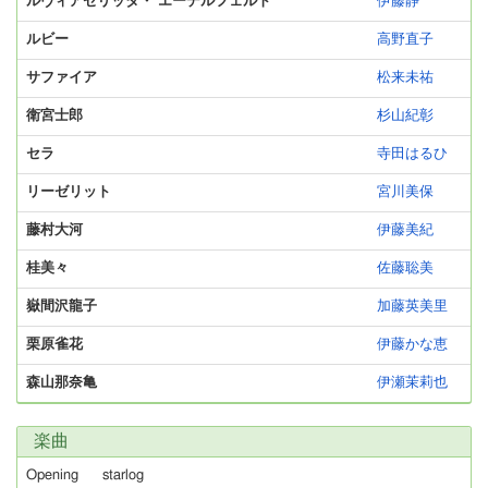
ルヴィアゼリッタ・ エーデルフェルト
伊藤静
ルビー
高野直子
サファイア
松来未祐
衛宮士郎
杉山紀彰
セラ
寺田はるひ
リーゼリット
宮川美保
藤村大河
伊藤美紀
桂美々
佐藤聡美
嶽間沢龍子
加藤英美里
栗原雀花
伊藤かな恵
森山那奈亀
伊瀬茉莉也
楽曲
Opening
starlog