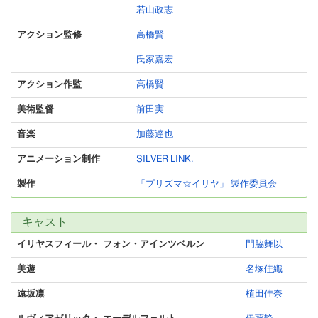
若山政志
アクション監修
高橋賢
氏家嘉宏
アクション作監
高橋賢
美術監督
前田実
音楽
加藤達也
アニメーション制作
SILVER LINK.
製作
「プリズマ☆イリヤ」 製作委員会
キャスト
イリヤスフィール・ フォン・アインツベルン
門脇舞以
美遊
名塚佳織
遠坂凛
植田佳奈