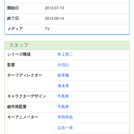
開始日
2013-07-13
終了日
2013-09-14
メディア
TV
スタッフ
シリーズ構成
井上堅二
監督
大沼心
チーフディレクター
坂本隆
湊未來
キャラクターデザイン
牛島希
総作画監督
牛島希
キーアニメーター
平田和也
山吉一幸