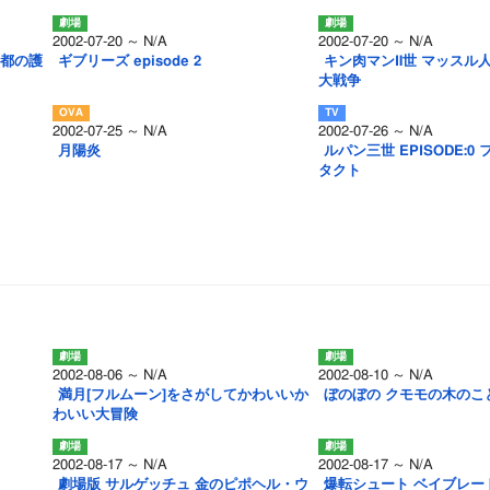
2002-07-20 ～ N/A
2002-07-20 ～ N/A
の都の護
ギブリーズ episode 2
キン肉マンⅡ世 マッスル人
大戦争
2002-07-25 ～ N/A
2002-07-26 ～ N/A
月陽炎
ルパン三世 EPISODE:0
タクト
2002-08-06 ～ N/A
2002-08-10 ～ N/A
満月[フルムーン]をさがしてかわいいか
ぼのぼの クモモの木のこ
わいい大冒険
2002-08-17 ～ N/A
2002-08-17 ～ N/A
劇場版 サルゲッチュ 金のピポヘル・ウ
爆転シュート ベイブレード