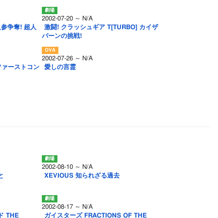
2002-07-20 ～ N/A
参争奪! 超人
激闘! クラッシュギア T[TURBO] カイザ
バーンの挑戦!
2002-07-26 ～ N/A
 ファーストコン
愛しの言霊
2002-08-10 ～ N/A
と
XEVIOUS 知られざる過去
2002-08-17 ～ N/A
 THE
ガイスターズ FRACTIONS OF THE