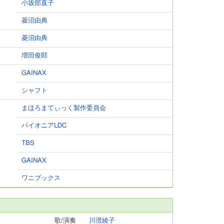
小坂部直子
菱沼由典
菱沼由典
増田俊郎
GAINAX
シャフト
まほろまてぃっく製作委員会
パイオニアLDC
TBS
GAINAX
ワニブックス
歌/演奏
川澄綾子