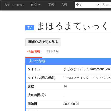
Animumemo
索引
年表
API
まほろまてぃっく Au
関連作品(4件)を見る
作品情報
各話情報
基本情報
タイトル
まほろまてぃっく Automatic M
タイトル(読み仮名)
マホロマティック モットウツ
話数
14
放送時間(分)
-
開始日
2002-09-27