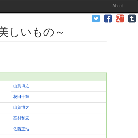
About
っと美しいもの～
山賀博之
花田十輝
山賀博之
高村和宏
佐藤正浩