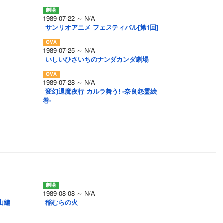
1989-07-22 ～ N/A
サンリオアニメ フェスティバル[第1回]
1989-07-25 ～ N/A
いしいひさいちのナンダカンダ劇場
1989-07-28 ～ N/A
変幻退魔夜行 カルラ舞う! -奈良怨霊絵
巻-
1989-08-08 ～ N/A
山編
稲むらの火