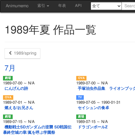
Animumemo
索引
年表
API
1989年夏 作品一覧
1989/spring
7月
1989-07-00 ～ N/A
1989-07-00 ～ N/A
にんげんの詩
手塚治虫作品集 ライオンブッ
1989-07-01 ～ N/A
1989-07-05 ～ 1990-01-31
燃える!お兄さん
セイシュンの食卓
1989-07-15 ～ N/A
1989-07-15 ～ N/A
機動戦士SDガンダムの逆襲 SD戦国伝
ドラゴンボールZ
暴終空城の章/嵐を呼ぶ学園祭