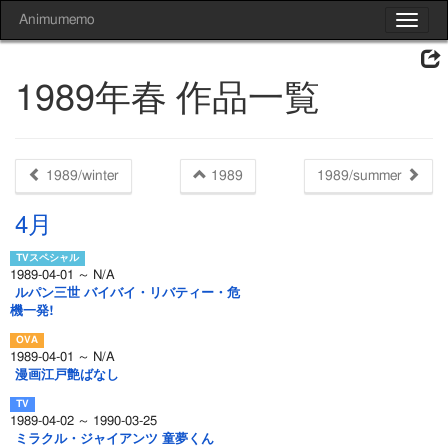
Animumemo
Toggle
navigat
1989年春 作品一覧
1989/winter
1989
1989/summer
4月
1989-04-01 ～ N/A
ルパン三世 バイバイ・リバティー・危
機一発!
1989-04-01 ～ N/A
漫画江戸艶ばなし
1989-04-02 ～ 1990-03-25
ミラクル・ジャイアンツ 童夢くん