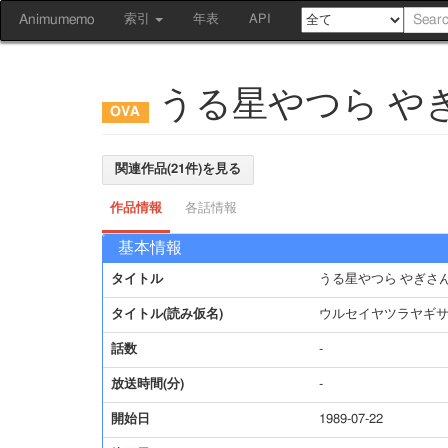
Animumemo
索引
年表
API
うる星やつら や
関連作品(21件)を見る
作品情報
各話情報
基本情報
タイトル
うる星やつら やぎさ
タイトル(読み仮名)
ウルセイヤツラヤギ
話数
-
放送時間(分)
-
開始日
1989-07-22