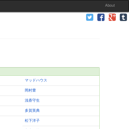
About
マッドハウス
岡村豊
浅香守生
多賀英典
松下洋子