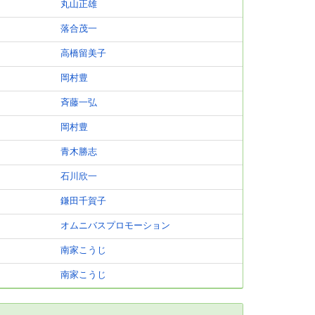
丸山正雄
落合茂一
高橋留美子
岡村豊
斉藤一弘
岡村豊
青木勝志
石川欣一
鎌田千賀子
オムニバスプロモーション
南家こうじ
南家こうじ