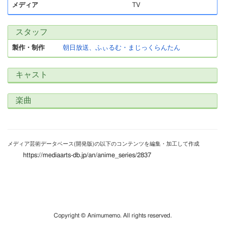
メディア
TV
スタッフ
製作・制作
朝日放送、ふぃるむ・まじっくらんたん
キャスト
楽曲
メディア芸術データベース(開発版)の以下のコンテンツを編集・加工して作成
https://mediaarts-db.jp/an/anime_series/2837
Copyright © Animumemo. All rights reserved.