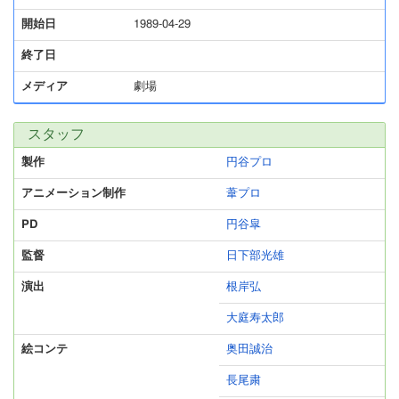
開始日
1989-04-29
終了日
メディア
劇場
スタッフ
製作
円谷プロ
アニメーション制作
葦プロ
PD
円谷皐
監督
日下部光雄
演出
根岸弘
大庭寿太郎
絵コンテ
奥田誠治
長尾粛