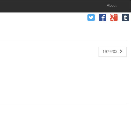
About
1979/02