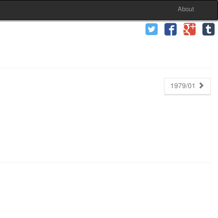
About
1979/01