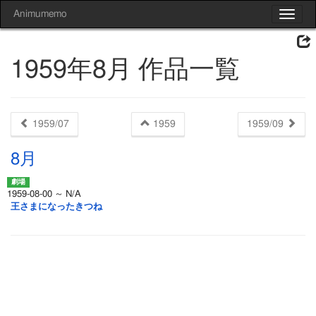
Animumemo
Toggle
navigat
1959年8月 作品一覧
1959/07
1959
1959/09
8月
1959-08-00 ～ N/A
王さまになったきつね