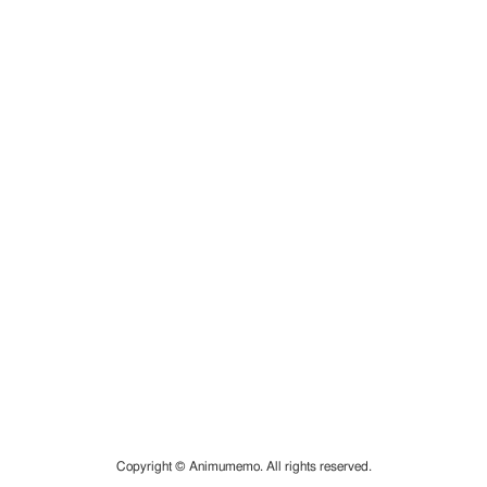
Copyright © Animumemo. All rights reserved.