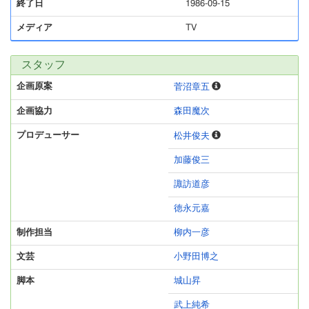
終了日
1986-09-15
メディア
TV
スタッフ
企画原案
菅沼章五
企画協力
森田魔次
プロデューサー
松井俊夫
加藤俊三
諏訪道彦
徳永元嘉
制作担当
柳内一彦
文芸
小野田博之
脚本
城山昇
武上純希