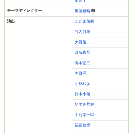
翁妙子
チーフディレクター
奥脇雅晴
演出
こだま兼嗣
竹内啓雄
大賀俊二
森脇真琴
青木悠三
本郷満
小林和彦
鈴木幸雄
やすみ哲夫
中村孝一郎
福留政彦