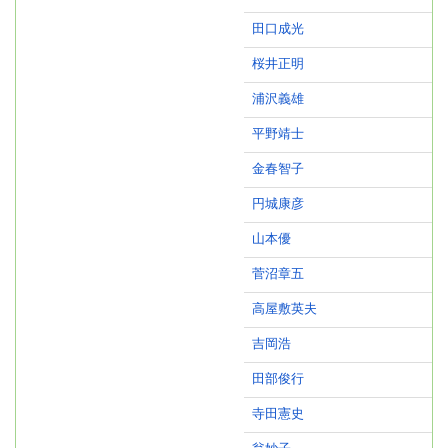
田口成光
桜井正明
浦沢義雄
平野靖士
金春智子
円城康彦
山本優
菅沼章五
高屋敷英夫
吉岡浩
田部俊行
寺田憲史