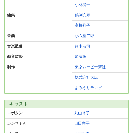
小林健一
編集
鶴渕充寿
高橋和子
音楽
小六禮二郎
音楽監督
鈴木清司
録音監督
加藤敏
制作
東京ムービー新社
株式会社大広
よみうりテレビ
キャスト
ロボタン
丸山裕子
カンちゃん
山田栄子