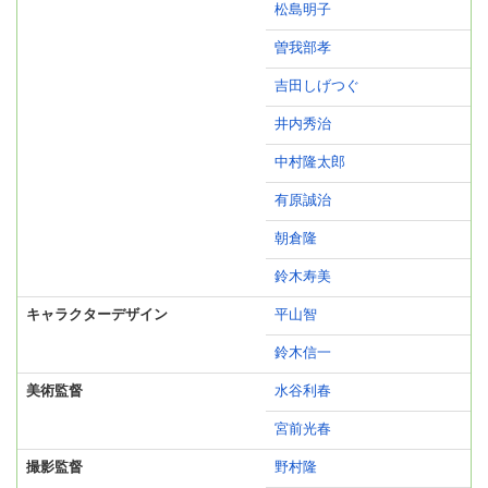
松島明子
曽我部孝
吉田しげつぐ
井内秀治
中村隆太郎
有原誠治
朝倉隆
鈴木寿美
キャラクターデザイン
平山智
鈴木信一
美術監督
水谷利春
宮前光春
撮影監督
野村隆