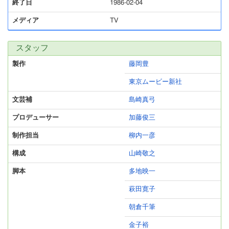
終了日
1986-02-04
メディア
TV
スタッフ
製作
藤岡豊
東京ムービー新社
文芸補
島崎真弓
プロデューサー
加藤俊三
制作担当
柳内一彦
構成
山崎敬之
脚本
多地映一
萩田寛子
朝倉千筆
金子裕