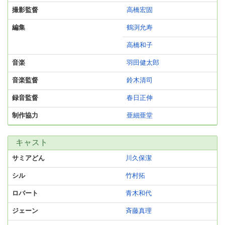
撮影監督
高橋宏固
編集
鶴渕允寿
高橋和子
音楽
羽田健太郎
音楽監督
鈴木清司
録音監督
春日正伸
制作協力
亜細亜堂
キャスト
サミアどん
川久保潔
シル
竹村拓
ロバート
青木和代
ジェーン
斉藤真理