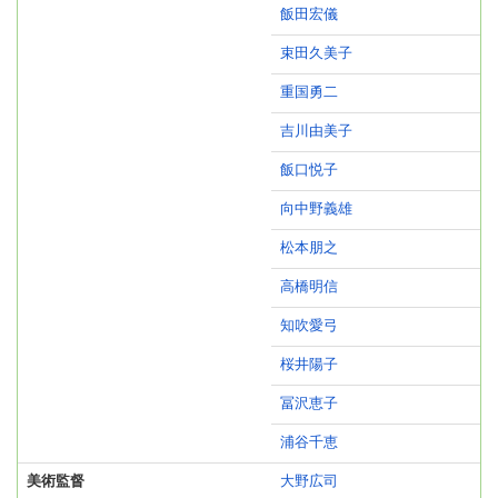
飯田宏儀
束田久美子
重国勇二
吉川由美子
飯口悦子
向中野義雄
松本朋之
高橋明信
知吹愛弓
桜井陽子
冨沢恵子
浦谷千恵
美術監督
大野広司