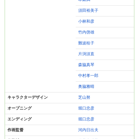
須田裕美子
小林和彦
竹内啓雄
難波桂子
片渕須直
森脇真琴
中村孝一郎
奥脇雅晴
キャラクターデザイン
芝山努
オープニング
堀口忠彦
エンディング
堀口忠彦
作画監督
河内日出夫