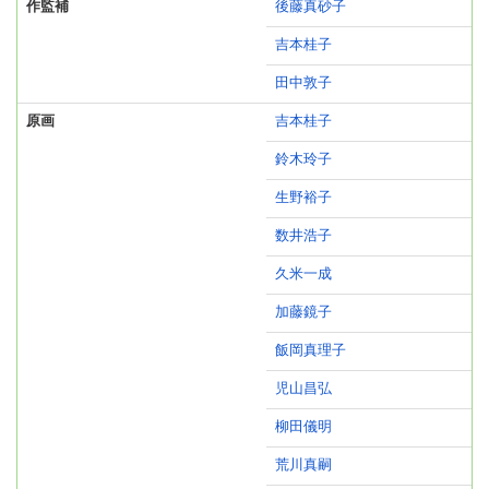
作監補
後藤真砂子
吉本桂子
田中敦子
原画
吉本桂子
鈴木玲子
生野裕子
数井浩子
久米一成
加藤鏡子
飯岡真理子
児山昌弘
柳田儀明
荒川真嗣