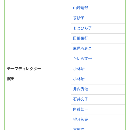
山崎晴哉
翁妙子
もとひら了
田部俊行
麻尾るみこ
たいら文平
チーフディレクター
小林治
演出
小林治
井内秀治
石井文子
向後知一
望月智充
本郷満