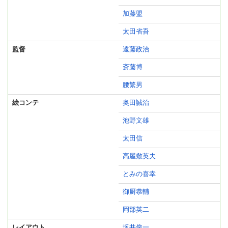
加藤盟
太田省吾
監督
遠藤政治
斎藤博
腰繁男
絵コンテ
奥田誠治
池野文雄
太田信
高屋敷英夫
とみの喜幸
御厨恭輔
岡部英二
レイアウト
坂井俊一