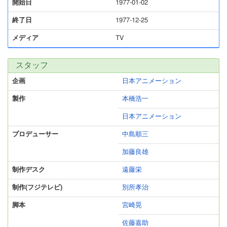
開始日
1977-01-02
終了日
1977-12-25
メディア
TV
スタッフ
企画
日本アニメーション
製作
本橋浩一
日本アニメーション
プロデューサー
中島順三
加藤良雄
制作デスク
遠藤栄
制作(フジテレビ)
別所孝治
脚本
宮崎晃
佐藤嘉助