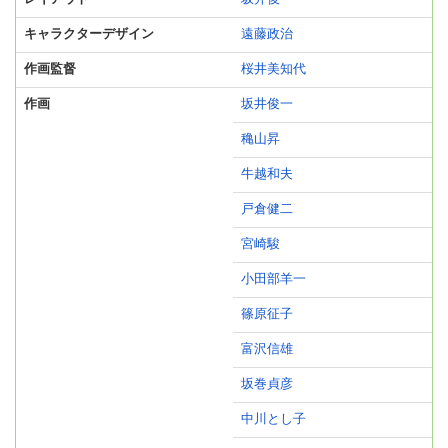
キャラクターデザイン
遠藤政治
作画監督
桜井美知代
作画
坂井俊一
穐山昇
牛越和夫
戸倉健二
宮崎駿
小田部羊一
篠原征子
富沢信雄
坂巻貞彦
中川とし子