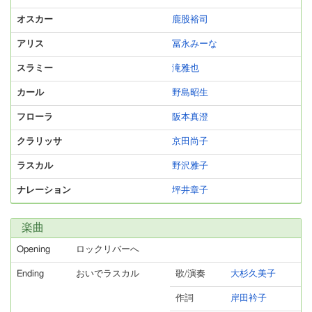
オスカー
鹿股裕司
アリス
冨永みーな
スラミー
滝雅也
カール
野島昭生
フローラ
阪本真澄
クラリッサ
京田尚子
ラスカル
野沢雅子
ナレーション
坪井章子
楽曲
Opening
ロックリバーへ
Ending
おいでラスカル
歌/演奏
大杉久美子
作詞
岸田衿子