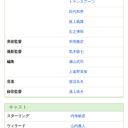
トランスアーツ
田代和男
後上義隆
石之博和
美術監督
井岡雅宏
撮影監督
黒木敬七
編集
瀬山武司
上遠野英俊
音楽
渡辺岳夫
録音監督
浦上靖夫
キャスト
スターリング
内海敏彦
ウィラード
山内雅人