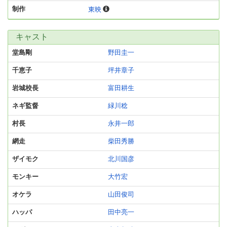
制作
東映
キャスト
堂島剛
野田圭一
千恵子
坪井章子
岩城校長
富田耕生
ネギ監督
緑川稔
村長
永井一郎
網走
柴田秀勝
ザイモク
北川国彦
モンキー
大竹宏
オケラ
山田俊司
ハッパ
田中亮一