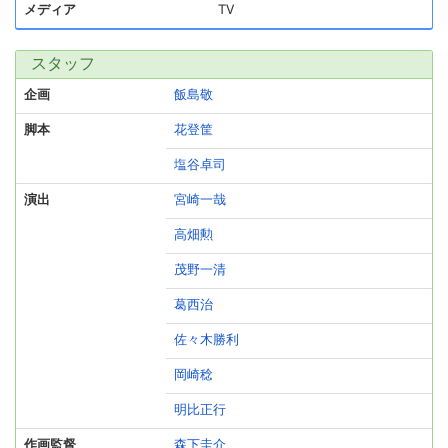
メディア
TV
スタッフ
企画
飯島敬
脚本
花登筐
塩谷卓司
演出
宮崎一哉
高畑勲
茂野一清
葛西治
佐々木勝利
岡崎稔
明比正行
作画監督
森下圭介