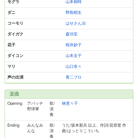
モグラ
山本相時
ダニ
野島昭生
コーモリ
はせさん治
ダイガク
森功至
花子
桜井妙子
ダイコン
山本圭子
マリ
山口奈々
声の出演
青二プロ
楽曲
Opening
アパッチ
歌/
林恵々子
野球軍
演
奏
Ending
みんなみ
歌/
うた/坂本新兵 以上、作詞/花登筐 作
んな
演
曲/はっとりこういち
奏