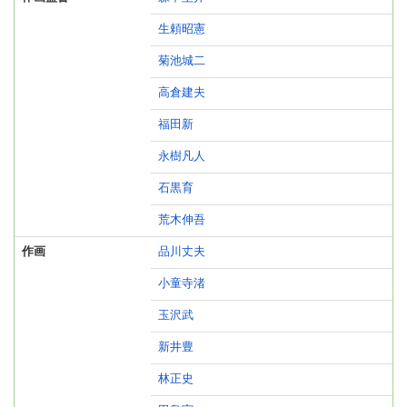
生頼昭憲
菊池城二
高倉建夫
福田新
永樹凡人
石黒育
荒木伸吾
作画
品川丈夫
小童寺渚
玉沢武
新井豊
林正史