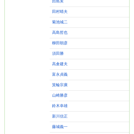
田島実
田村晴夫
菊池城二
高島哲也
柳田朝彦
須田勝
高倉建夫
富永貞義
箕輪宗廣
山崎勝彦
鈴木幸雄
新川信正
藤城義一