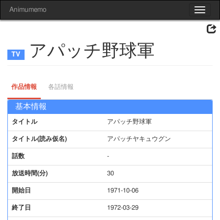
Animumemo
Toggle
navigat
アパッチ野球軍
作品情報
各話情報
基本情報
タイトル
アパッチ野球軍
タイトル(読み仮名)
アパッチヤキュウグン
話数
-
放送時間(分)
30
開始日
1971-10-06
終了日
1972-03-29