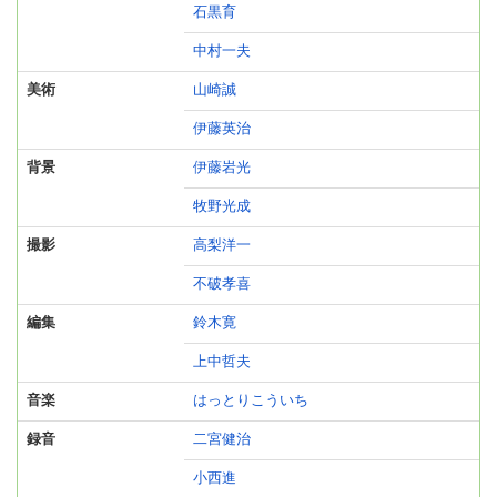
石黒育
中村一夫
美術
山崎誠
伊藤英治
背景
伊藤岩光
牧野光成
撮影
高梨洋一
不破孝喜
編集
鈴木寛
上中哲夫
音楽
はっとりこういち
録音
二宮健治
小西進