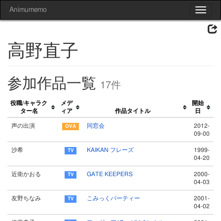
Animumemo
Toggle
navigat
高野直子
参加作品一覧
17件
役職/キャラク
メデ
開始
ター名
ィア
作品タイトル
日
声の出演
同窓会
2012-
09-00
沙希
KAIKAN フレーズ
1999-
04-20
近衛かおる
GATE KEEPERS
2000-
04-03
友野ちなみ
こみっくパーティー
2001-
04-02