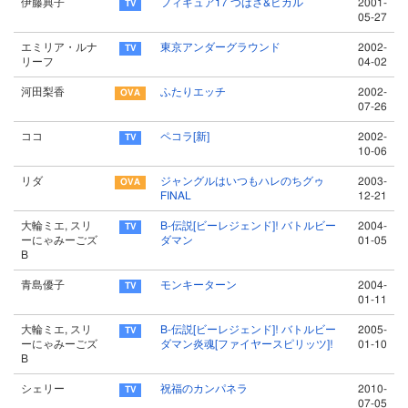
伊藤典子
フィギュア17 つばさ&ヒカル
2001-
05-27
エミリア・ルナ
東京アンダーグラウンド
2002-
リーフ
04-02
河田梨香
ふたりエッチ
2002-
07-26
ココ
ペコラ[新]
2002-
10-06
リダ
ジャングルはいつもハレのちグゥ
2003-
FINAL
12-21
大輪ミエ, スリ
B-伝説[ビーレジェンド]! バトルビー
2004-
ーにゃみーごズ
ダマン
01-05
B
青島優子
モンキーターン
2004-
01-11
大輪ミエ, スリ
B-伝説[ビーレジェンド]! バトルビー
2005-
ーにゃみーごズ
ダマン炎魂[ファイヤースピリッツ]!
01-10
B
シェリー
祝福のカンパネラ
2010-
07-05