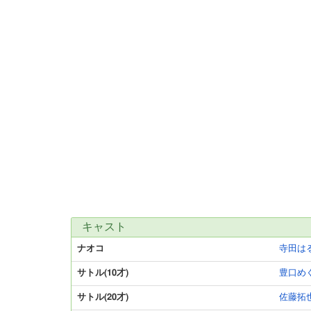
キャスト
ナオコ
寺田は
サトル(10才)
豊口め
サトル(20才)
佐藤拓