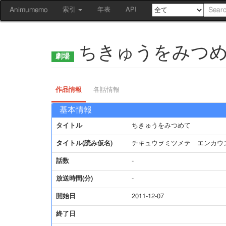
Animumemo
索引
年表
API
ちきゅうをみつ
作品情報
各話情報
基本情報
タイトル
ちきゅうをみつめて
タイトル(読み仮名)
チキュウヲミツメテ エンカウ
話数
-
放送時間(分)
-
開始日
2011-12-07
終了日