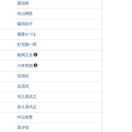
渡辺靖
松山桃世
森田由子
藤森かづま
釘宮陽一郎
船岡正光
小木哲朗
近清武
近清武
佐土原武之
佐土原武之
中山智香
原夕佳