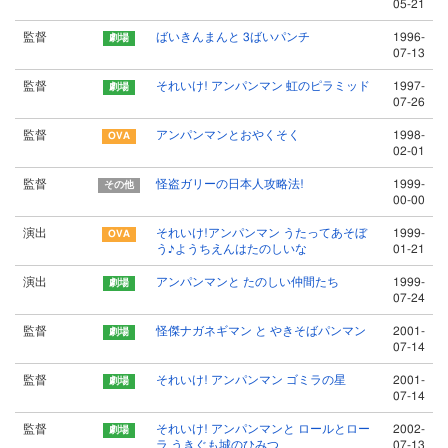
05-21
監督
ばいきんまんと 3ばいパンチ
1996-
07-13
監督
それいけ! アンパンマン 虹のピラミッド
1997-
07-26
監督
アンパンマンとおやくそく
1998-
02-01
監督
怪盗ガリーの日本人攻略法!
1999-
00-00
演出
それいけ!アンパンマン うたってあそぼ
1999-
う♪ようちえんはたのしいな
01-21
演出
アンパンマンと たのしい仲間たち
1999-
07-24
監督
怪傑ナガネギマン と やきそばパンマン
2001-
07-14
監督
それいけ! アンパンマン ゴミラの星
2001-
07-14
監督
それいけ! アンパンマンと ロールとロー
2002-
ラ うきぐも城のひみつ
07-13