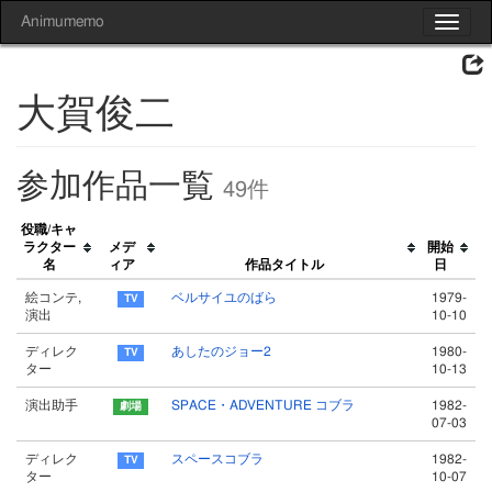
Animumemo
Toggle
navigat
大賀俊二
参加作品一覧
49件
役職/キャ
ラクター
メデ
開始
名
ィア
作品タイトル
日
絵コンテ,
ベルサイユのばら
1979-
演出
10-10
ディレク
あしたのジョー2
1980-
ター
10-13
演出助手
SPACE・ADVENTURE コブラ
1982-
07-03
ディレク
スペースコブラ
1982-
ター
10-07