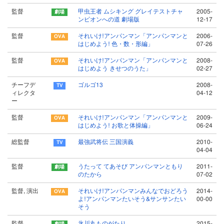
監督
甲虫王者 ムシキング グレイテストチャ
2005-
ンピオンへの道 劇場版
12-17
監督
それいけ!アンパンマン「アンパンマンと
2006-
はじめよう! 色・数・形編」
07-26
監督
それいけ!アンパンマン「アンパンマンと
2008-
はじめよう きせつのうた」
02-27
チーフデ
ゴルゴ13
2008-
ィレクタ
04-12
ー
監督
それいけ!アンパンマン「アンパンマンと
2009-
はじめよう! お歌と体操編」
06-24
総監督
最強武将伝 三国演義
2010-
04-04
監督
うたって てあそび アンパンマンともり
2011-
のたから
07-02
監督, 演出
それいけ!アンパンマンみんなでおどろう
2014-
よ!アンパンマンたいそう&サンサンたい
00-00
そう
監督
氷川丸ものがたり
2015-