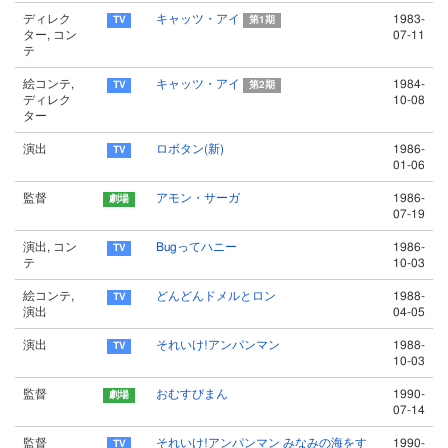
ディレク
キャッツ・アイ
1983-
第1期
ター, コン
07-11
テ
絵コンテ,
キャッツ・アイ
1984-
第2期
ディレク
10-08
ター
演出
ロボタン(新)
1986-
01-06
監督
アモン・サーガ
1986-
07-19
演出, コン
Bugってハニー
1986-
テ
10-03
絵コンテ,
どんどんドメルとロン
1988-
演出
04-05
演出
それいけ!アンパンマン
1988-
10-03
監督
おむすびまん
1990-
07-14
監督
それいけ!アンパンマン みなみの海をす
1990-