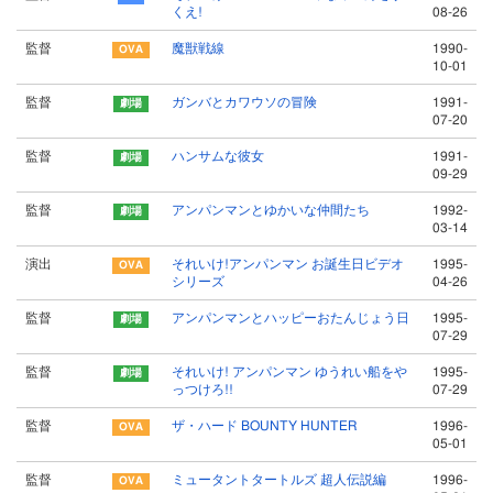
くえ!
08-26
監督
魔獣戦線
1990-
10-01
監督
ガンバとカワウソの冒険
1991-
07-20
監督
ハンサムな彼女
1991-
09-29
監督
アンパンマンとゆかいな仲間たち
1992-
03-14
演出
それいけ!アンパンマン お誕生日ビデオ
1995-
シリーズ
04-26
監督
アンパンマンとハッピーおたんじょう日
1995-
07-29
監督
それいけ! アンパンマン ゆうれい船をや
1995-
っつけろ!!
07-29
監督
ザ・ハード BOUNTY HUNTER
1996-
05-01
監督
ミュータントタートルズ 超人伝説編
1996-