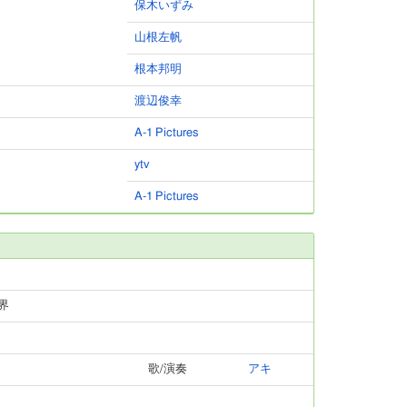
保木いずみ
山根左帆
根本邦明
渡辺俊幸
A-1 Pictures
ytv
A-1 Pictures
界
歌/演奏
アキ