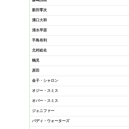
森嶋茂樹
新田零次
溝口大和
清水早苗
手島有利
北村絵名
鶴見
原田
金子・シャロン
オジー・スミス
オバー・スミス
ジェニファー
バディ・ウォーターズ