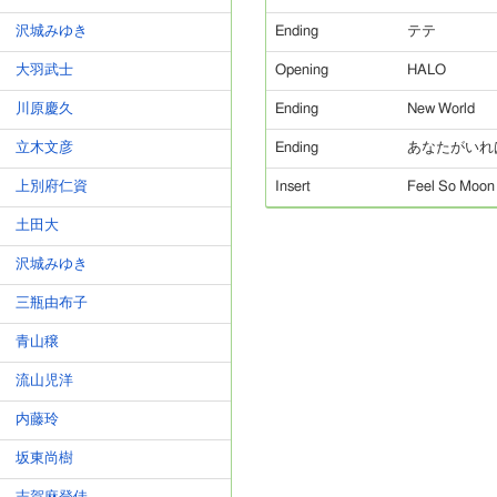
沢城みゆき
Ending
テテ
大羽武士
Opening
HALO
川原慶久
Ending
New World
立木文彦
Ending
あなたがいれば
上別府仁資
Insert
Feel So Moon
土田大
沢城みゆき
三瓶由布子
青山穣
流山児洋
内藤玲
坂東尚樹