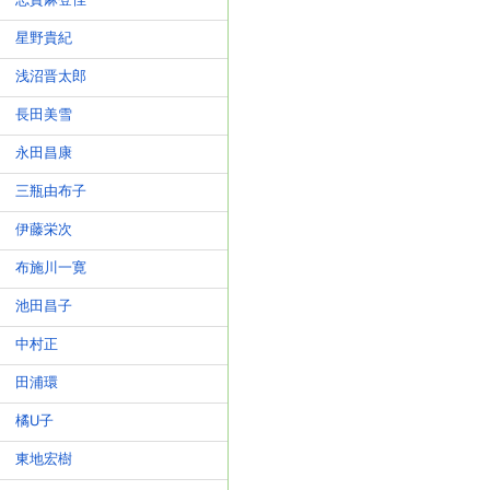
志賀麻登佳
星野貴紀
浅沼晋太郎
長田美雪
永田昌康
三瓶由布子
伊藤栄次
布施川一寛
池田昌子
中村正
田浦環
橘U子
東地宏樹