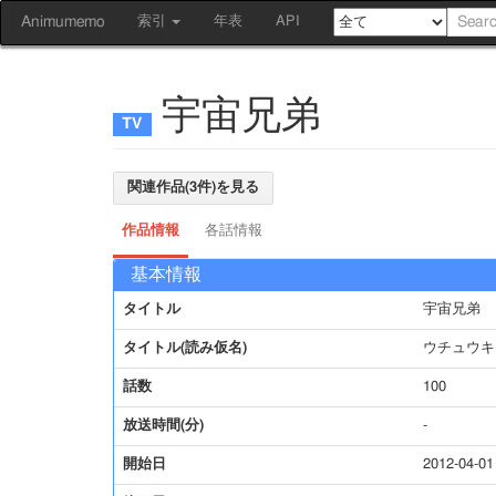
Animumemo
索引
年表
API
宇宙兄弟
関連作品(3件)を見る
作品情報
各話情報
基本情報
タイトル
宇宙兄弟
タイトル(読み仮名)
ウチュウキ
話数
100
放送時間(分)
-
開始日
2012-04-01