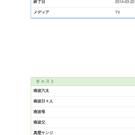
終了日
2014-03-22
メディア
TV
キャスト
南波六太
南波日々人
南波母
南波父
真壁ケンジ