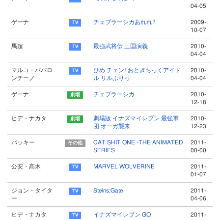
04-05
ゲーナ
チェブラーシカあれれ?
2009-
10-07
馬超
最強武将伝 三国演義
2010-
04-04
マルコ・パパロ
ひめ チェン! おとぎちっくアイド
2010-
ンチーノ
ル リルぷりっ
04-04
ゲーナ
チェブラーシカ
2010-
12-18
ヒデ・ナカタ
劇場版 イナズマイレブン 最強軍
2010-
団 オーガ襲来
12-23
バッキー
CAT SHIT ONE -THE ANIMATED
2011-
SERIES
00-00
公安・高木
MARVEL WOLVERINE
2011-
01-07
ジョン・タイタ
Steins;Gate
2011-
ー
04-06
ヒデ・ナカタ
イナズマイレブン GO
2011-