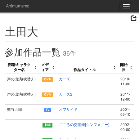
Animumemo
Toggle
navigat
土田大
参加作品一覧
36件
役職/キャラク
メデ
開始
ター名
ィア
作品タイトル
日
声の出演(吹替え)
カーズ
2010-
11-00
声の出演(吹替え)
カーズ2
2011-
12-00
熊谷五郎
オフサイド
2001-
05-10
こころの交響楽[シンフォニー]
2002-
00-00