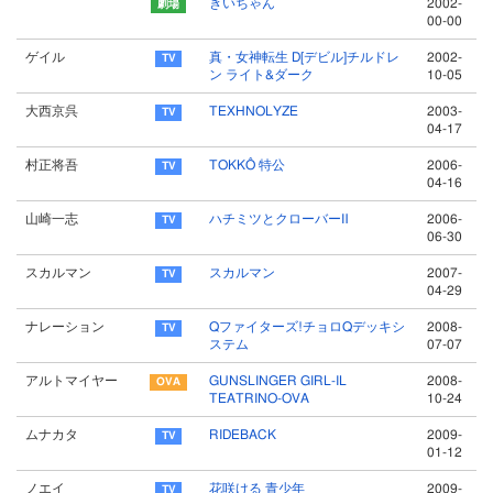
きいちゃん
2002-
00-00
ゲイル
真・女神転生 D[デビル]チルドレ
2002-
ン ライト&ダーク
10-05
大西京呉
TEXHNOLYZE
2003-
04-17
村正将吾
TOKKÔ 特公
2006-
04-16
山崎一志
ハチミツとクローバーⅡ
2006-
06-30
スカルマン
スカルマン
2007-
04-29
ナレーション
Qファイターズ!チョロQデッキシ
2008-
ステム
07-07
アルトマイヤー
GUNSLINGER GIRL-IL
2008-
TEATRINO-OVA
10-24
ムナカタ
RIDEBACK
2009-
01-12
ノエイ
花咲ける 青少年
2009-