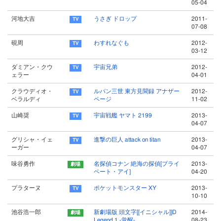
05-04
河地大吉
うさぎ ドロップ
2011-
07-08
硯周
わすれなぐも
2012-
03-12
ダミアン・クウ
宇宙兄弟
2012-
ェラー
04-01
クラウディオ・
ルパン三世 東方見聞録 アナザー
2012-
ベラルディ
ページ
11-02
山崎奨
宇宙戦艦 ヤマト 2199
2013-
04-07
グリシャ・イェ
進撃の巨人 attack on titan
2013-
ーガー
04-07
味谷勇作
名探偵コナン 絶海の探偵[プライ
2013-
ベート・アイ]
04-20
プラターヌ
ポケットモンスター XY
2013-
10-10
池谷浩一郎
新劇場版 頭文字[[イニシャル]]D
2014-
Legend 1 -覚醒-
08-23