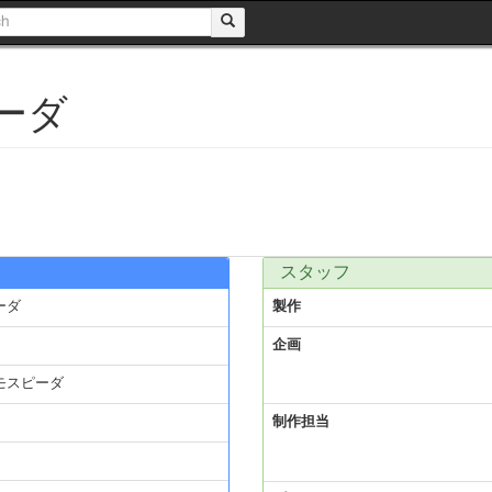
ーダ
スタッフ
ーダ
製作
企画
モスピーダ
制作担当