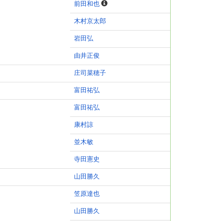
前田和也
木村京太郎
岩田弘
由井正俊
庄司菜穂子
富田祐弘
富田祐弘
康村諒
並木敏
寺田憲史
山田勝久
笠原達也
山田勝久