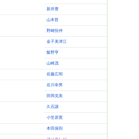
新井豊
山本哲
野崎恒仲
金子美津江
飯野亨
山崎茂
佐藤広明
谷川幸男
田岡克美
久石譲
小笠原寛
本田保則