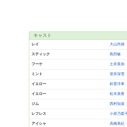
キャスト
レイ
大山尚雄
スティック
島田敏
フーケ
土井美加
ミント
室井深雪
イエロー
鈴置洋孝
イエロー
松木美香
ジム
西村知道
レフレス
小原乃梨
アイシャ
高橋美紀