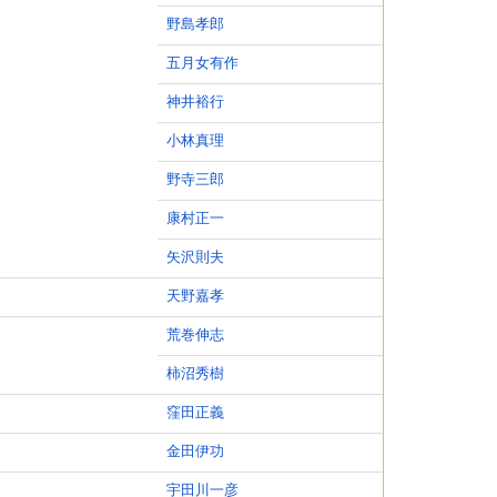
野島孝郎
五月女有作
神井裕行
小林真理
野寺三郎
康村正一
矢沢則夫
天野嘉孝
荒巻伸志
柿沼秀樹
窪田正義
金田伊功
宇田川一彦