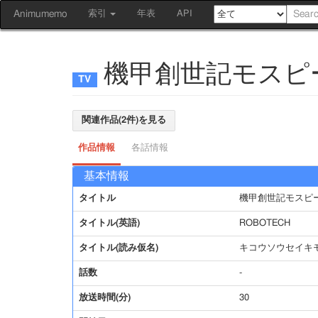
Animumemo
索引
年表
API
機甲創世記モスピ
関連作品(2件)を見る
作品情報
各話情報
基本情報
タイトル
機甲創世記モスピ
タイトル(英語)
ROBOTECH
タイトル(読み仮名)
キコウソウセイキ
話数
-
放送時間(分)
30