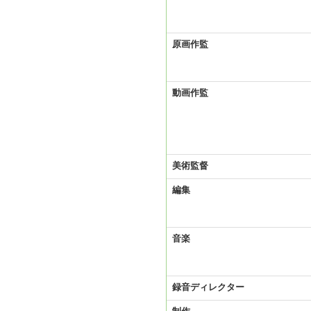
原画作監
動画作監
美術監督
編集
音楽
録音ディレクター