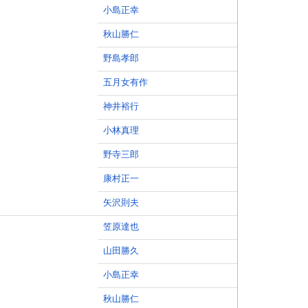
小島正幸
秋山勝仁
野島孝郎
五月女有作
神井裕行
小林真理
野寺三郎
康村正一
矢沢則夫
笠原達也
山田勝久
小島正幸
秋山勝仁